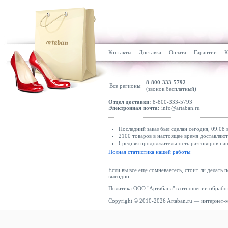
Контакты
Доставка
Оплата
Гарантии
К
8-800-333-5792
Все регионы
(звонок бесплатный)
Отдел доставки:
8-800-333-5793
Электронная почта:
info@artaban.ru
Последний заказ был сделан сегодня, 09.08
2100 товаров в настоящее время доставляю
Средняя продолжительность разговоров наш
Полная статистика нашей работы
Если вы все еще сомневаетесь, стоит ли делать 
выгодно.
Политика ООО "Артабана" в отношении обрабо
Copyright © 2010-2026 Artaban.ru — интернет-