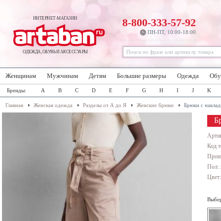
ИНТЕРНЕТ-МАГАЗИН
8-800-333-57-92
ПН-ПТ, 10:00-18:00
ОДЕЖДА, ОБУВЬ И АКСЕССУАРЫ
Женщинам
Мужчинам
Детям
Большие размеры
Одежда
Обу
Бренды:
A
B
C
D
E
F
G
H
I
J
K
Главная
Женская одежда
Разделы от А до Я
Женские брюки
Брюки с накла
Б
Арти
Код т
Прои
Пол:
Цвет
Выбер