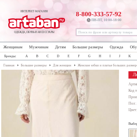
ИНТЕРНЕТ-МАГАЗИН
8-800-333-57-92
ПН-ПТ, 10:00-18:00
ОДЕЖДА, ОБУВЬ И АКСЕССУАРЫ
Женщинам
Мужчинам
Детям
Большие размеры
Одежда
Обу
Бренды:
A
B
C
D
E
F
G
H
I
J
K
Главная
Большие размеры
Для женщин
Женские юбки и платья больших размер
Л
Арти
Код т
Прои
Пол:
Цвет
Выбер