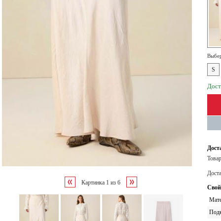
Выбер
S
Дост
Дост
Товар
Дост
Картинка
1
из
6
Свой
Мате
Под