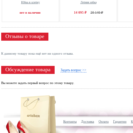
Юбка в клетку
Летняя юбка
нет в наличии
14 095 ₽
20 140 ₽
Отзывы о товаре
К данному товару пока ещё нет ни одного отзыва.
Обсуждение товара
Задать вопрос >>
Вы можете задать первый вопрос по этому товару.
Контакты
Доставка
Оплата
Гарантии
К