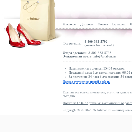
Контакты
Доставка
Оплата
Гарантии
К
8-800-333-5792
Все регионы
(звонок бесплатный)
Отдел доставки:
8-800-333-5793
Электронная почта:
info@artaban.ru
Наши клиенты оставили 55484 отзывов.
Последний заказ был сделан сегодня, 06.08 
За последние 24 часа было заказано 54 това
Полная статистика нашей работы
Если вы все еще сомневаетесь, стоит ли делать 
выгодно.
Политика ООО "Артабана" в отношении обрабо
Copyright © 2010-2026 Artaban.ru — интернет-