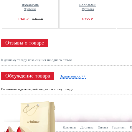
DANAMADE
DANAMADE
Футболка
Футболка
5 340 ₽
7 630 ₽
6 355 ₽
Отзывы о товаре
К данному товару пока ещё нет ни одного отзыва.
Обсуждение товара
Задать вопрос >>
Вы можете задать первый вопрос по этому товару.
Контакты
Доставка
Оплата
Гарантии
К