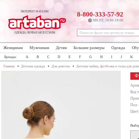
ИНТЕРНЕТ-МАГАЗИН
8-800-333-57-92
ПН-ПТ, 10:00-18:00
ОДЕЖДА, ОБУВЬ И АКСЕССУАРЫ
Женщинам
Мужчинам
Детям
Большие размеры
Одежда
Обу
Бренды:
A
B
C
D
E
F
G
H
I
J
K
Главная
Детская одежда
Для девочек
Детские майки, футболки и топы для дев
Ф
Арти
Код т
Прои
Пол: 
Цвет
Выбер