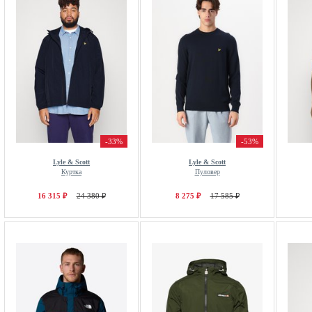
-33%
-53%
Lyle & Scott
Lyle & Scott
Куртка
Пуловер
16 315 ₽
24 380 ₽
8 275 ₽
17 585 ₽