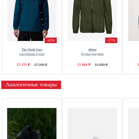
-45%
-27%
The North Face
ellesse
Спортивная куртка
Куртка-дождевик
15 255 ₽
27 560 ₽
11 660 ₽
15 890 ₽
Аналогичные товары