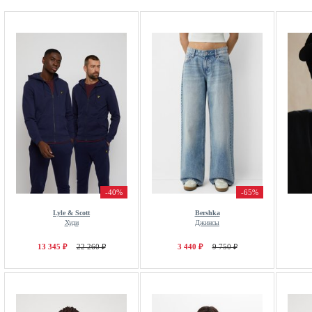
-40%
-65%
Lyle & Scott
Bershka
Худи
Джинсы
13 345 ₽
22 260 ₽
3 440 ₽
9 750 ₽