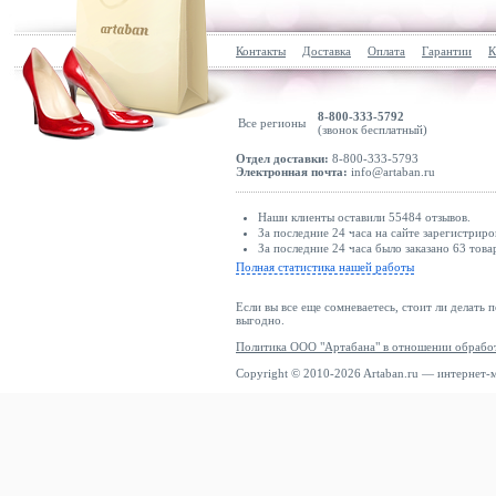
Контакты
Доставка
Оплата
Гарантии
К
8-800-333-5792
Все регионы
(звонок бесплатный)
Отдел доставки:
8-800-333-5793
Электронная почта:
info@artaban.ru
Наши клиенты оставили 55484 отзывов.
За последние 24 часа на сайте зарегистриро
За последние 24 часа было заказано 63 това
Полная статистика нашей работы
Если вы все еще сомневаетесь, стоит ли делать 
выгодно.
Политика ООО "Артабана" в отношении обрабо
Copyright © 2010-2026 Artaban.ru — интернет-