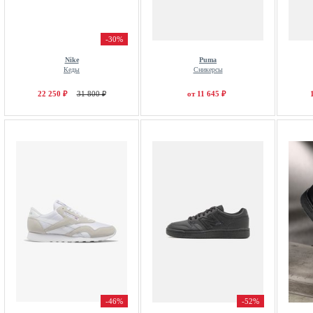
-30%
Nike
Puma
Кеды
Сникерсы
22 250 ₽
31 800 ₽
от 11 645 ₽
-46%
-52%