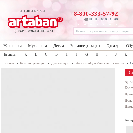
ИНТЕРНЕТ-МАГАЗИН
8-800-333-57-92
ПН-ПТ, 10:00-18:00
ОДЕЖДА, ОБУВЬ И АКСЕССУАРЫ
Женщинам
Мужчинам
Детям
Большие размеры
Одежда
Обу
Бренды:
A
B
C
D
E
F
G
H
I
J
K
Главная
Большие размеры
Для женщин
Женская обувь больших размеров
С
С
Арти
Код т
Прои
Пол:
Цвет
Выбер