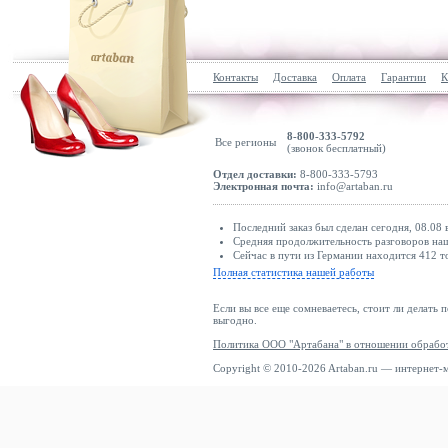
Контакты
Доставка
Оплата
Гарантии
К
8-800-333-5792
Все регионы
(звонок бесплатный)
Отдел доставки:
8-800-333-5793
Электронная почта:
info@artaban.ru
Последний заказ был сделан сегодня, 08.08 
Средняя продолжительность разговоров наш
Сейчас в пути из Германии находится 412 т
Полная статистика нашей работы
Если вы все еще сомневаетесь, стоит ли делать 
выгодно.
Политика ООО "Артабана" в отношении обрабо
Copyright © 2010-2026 Artaban.ru — интернет-