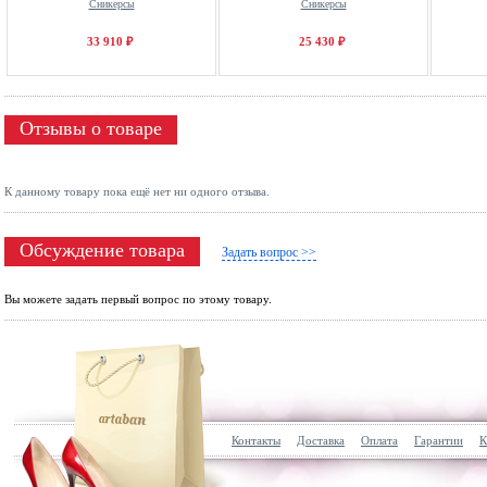
Сникерсы
Сникерсы
33 910 ₽
25 430 ₽
Отзывы о товаре
К данному товару пока ещё нет ни одного отзыва.
Обсуждение товара
Задать вопрос >>
Вы можете задать первый вопрос по этому товару.
Контакты
Доставка
Оплата
Гарантии
К