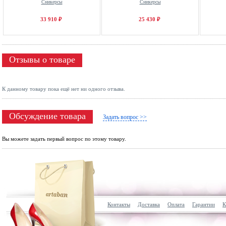
Сникерсы
Сникерсы
33 910 ₽
25 430 ₽
Отзывы о товаре
К данному товару пока ещё нет ни одного отзыва.
Обсуждение товара
Задать вопрос >>
Вы можете задать первый вопрос по этому товару.
Контакты
Доставка
Оплата
Гарантии
К