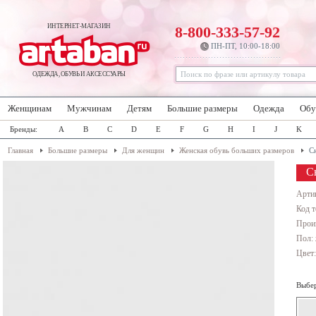
ИНТЕРНЕТ-МАГАЗИН
8-800-333-57-92
ПН-ПТ, 10:00-18:00
ОДЕЖДА, ОБУВЬ И АКСЕССУАРЫ
Женщинам
Мужчинам
Детям
Большие размеры
Одежда
Обу
Бренды:
A
B
C
D
E
F
G
H
I
J
K
Главная
Большие размеры
Для женщин
Женская обувь больших размеров
С
С
Арти
Код т
Прои
Пол:
Цвет
Выбер