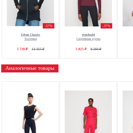
-57%
-37%
Urban Classics
even&odd
Толстовка
Спортивная куртка
5 720 ₽
13 355 ₽
5 825 ₽
9 260 ₽
Аналогичные товары