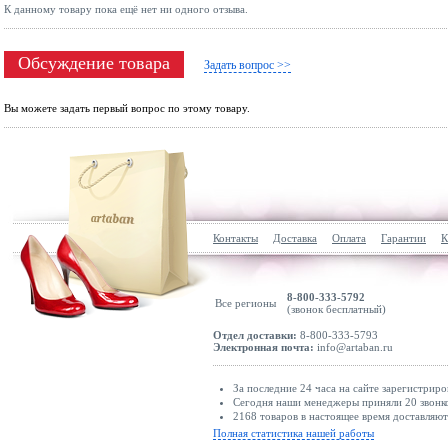
К данному товару пока ещё нет ни одного отзыва.
Обсуждение товара
Задать вопрос >>
Вы можете задать первый вопрос по этому товару.
Контакты
Доставка
Оплата
Гарантии
К
8-800-333-5792
Все регионы
(звонок бесплатный)
Отдел доставки:
8-800-333-5793
Электронная почта:
info@artaban.ru
За последние 24 часа на сайте зарегистриро
Сегодня наши менеджеры приняли 20 звонко
2168 товаров в настоящее время доставляю
Полная статистика нашей работы