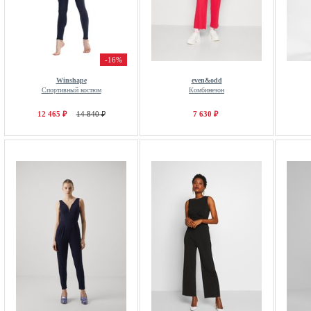
-16%
Winshape
even&odd
Спортивный костюм
Комбинезон
12 465 ₽
14 840 ₽
7 630 ₽