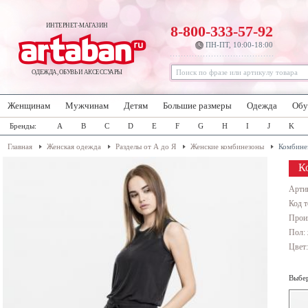
ИНТЕРНЕТ-МАГАЗИН
8-800-333-57-92
ПН-ПТ, 10:00-18:00
ОДЕЖДА, ОБУВЬ И АКСЕССУАРЫ
Женщинам
Мужчинам
Детям
Большие размеры
Одежда
Обу
Бренды:
A
B
C
D
E
F
G
H
I
J
K
Главная
Женская одежда
Разделы от А до Я
Женские комбинезоны
Комбине
К
Арти
Код т
Прои
Пол:
Цвет
Выбер