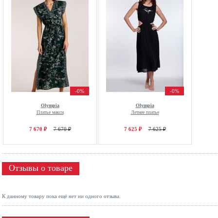
-0%
-0%
Olympia
Olympia
Платье макси
Летнее платье
7 670 ₽
7 670 ₽
7 625 ₽
7 625 ₽
Отзывы о товаре
К данному товару пока ещё нет ни одного отзыва.