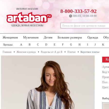
ИНТЕРНЕТ-МАГАЗИН
8-800-333-57-92
ПН-ПТ, 10:00-18:00
ОДЕЖДА, ОБУВЬ И АКСЕССУАРЫ
Женщинам
Мужчинам
Детям
Большие размеры
Одежда
Обу
Бренды:
A
B
C
D
E
F
G
H
I
J
K
Главная
Женская одежда
Разделы от А до Я
Платья
Короткое платье
К
Арти
Код т
Прои
Пол:
Цвет
Выбер