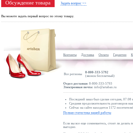
Обсуждение товара
Задать вопрос >>
Вы можете задать первый вопрос по этому товару.
Контакты
Доставка
Оплата
Гарантии
К
8-800-333-5792
Все регионы
(звонок бесплатный)
Отдел доставки:
8-800-333-5793
Электронная почта:
info@artaban.ru
Последний заказ был сделан сегодня, 07.08 
Средняя продолжительность разговоров наши
Сейчас на сайте находится 1172 посетителе
Полная статистика нашей работы
Если вы все еще сомневаетесь, стоит ли делать 
выгодно.