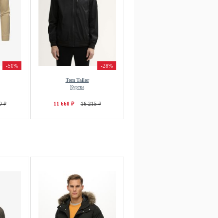
-50%
-28%
Tom Tailor
Куртка
0 ₽
11 660 ₽
16 215 ₽