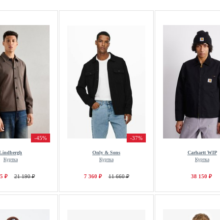
-45%
-37%
Lindbergh
Only & Sons
Carhartt WIP
Куртка
Куртка
Куртка
5 ₽
21 190 ₽
7 360 ₽
11 660 ₽
38 150 ₽