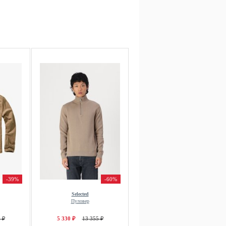
-39%
-60%
Selected
Пуловер
 ₽
5 330 ₽
13 355 ₽