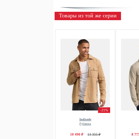
Товары из той же серии
-21%
Indicode
Рубашка
10 490 ₽
13 355 ₽
8 77