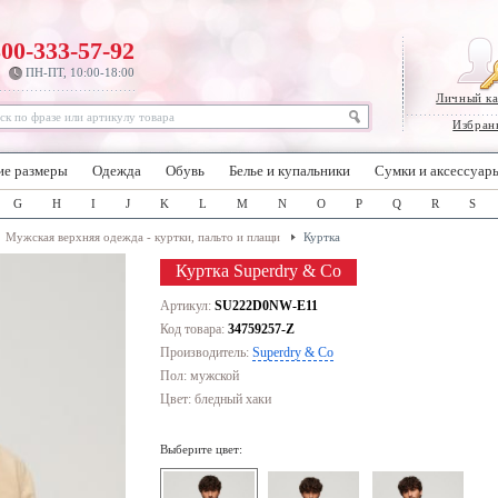
800-333-57-92
ПН-ПТ, 10:00-18:00
Личный к
Избран
ие размеры
Одежда
Обувь
Белье и купальники
Сумки и аксессуар
G
H
I
J
K
L
M
N
O
P
Q
R
S
Мужская верхняя одежда - куртки, пальто и плащи
Куртка
Куртка Superdry & Co
Артикул:
SU222D0NW-E11
Код товара:
34759257-Z
Производитель:
Superdry & Co
Пол: мужской
Цвет:
бледный хаки
Выберите цвет: