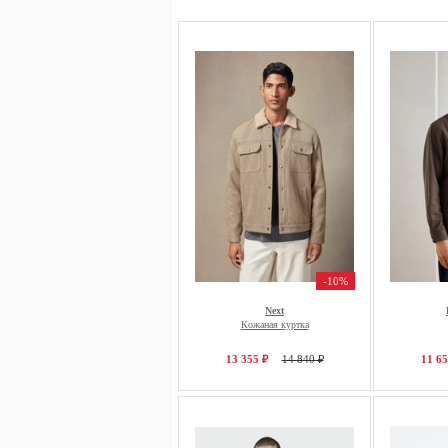
-10%
Next
Кожаная куртка
13 355 ₽
14 840 ₽
11 65