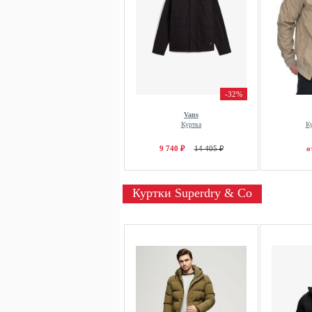
-32%
Vans
Куртка
К
9 740 ₽
14 405 ₽
о
Куртки Superdry & Co