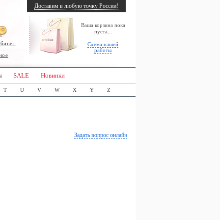
Доставим в любую точку России!
Ваша корзина пока
пуста...
абинет
Схема нашей
работы
ное
ы
SALE
Новинки
T
U
V
W
X
Y
Z
Задать вопрос онлайн