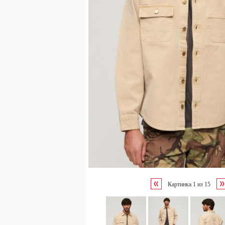
Картинка
1
из
15