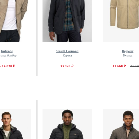
Indicode
Seasalt Cornwall
Ragwear
уртка бомбер
Куртка
Куртка
т 14 830 ₽
33 920 ₽
11 660 ₽
23 32