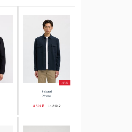
-43%
Selected
Куртка
8 520 ₽
14 840 ₽