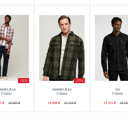
-31%
-37%
perdry & Co
Superdry & Co
Lee
Рубашка
Рубашка
Рубашка
5 ₽
16 960 ₽
14 840 ₽
23 520 ₽
13 355 ₽
18 01