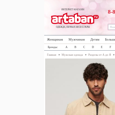
ИНТЕРНЕТ-МАГАЗИН
8-
ОДЕЖДА, ОБУВЬ И АКСЕССУАРЫ
Женщинам
Мужчинам
Детям
Больш
Бренды:
A
B
C
D
E
F
Главная
Мужская одежда
Разделы от А до Я