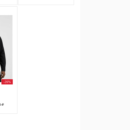
-26%
0 ₽