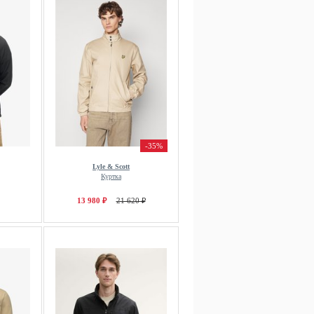
-35%
Lyle & Scott
Куртка
13 980 ₽
21 620 ₽