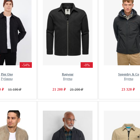
-54%
-0%
Pier One
Ragwear
Superdry & Co
Рубашка
Куртка
Куртка
0 ₽
11 190 ₽
21 200 ₽
21 200 ₽
23 320 ₽