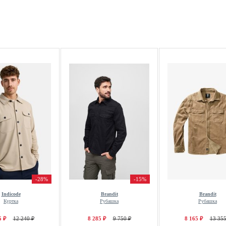
-28%
-15%
Indicode
Brandit
Brandit
Куртка
Рубашка
Рубашка
5 ₽
12 240 ₽
8 285 ₽
9 750 ₽
8 165 ₽
13 355