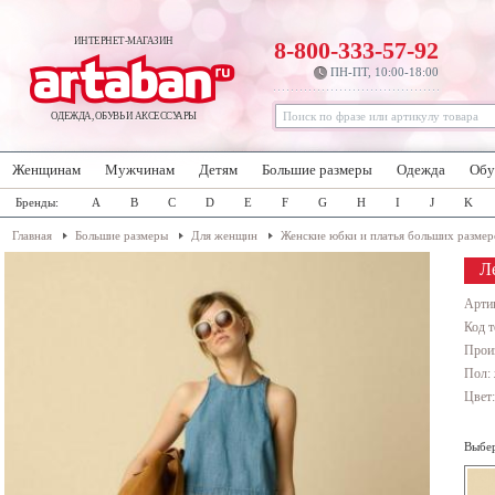
ИНТЕРНЕТ-МАГАЗИН
8-800-333-57-92
ПН-ПТ, 10:00-18:00
ОДЕЖДА, ОБУВЬ И АКСЕССУАРЫ
Женщинам
Мужчинам
Детям
Большие размеры
Одежда
Обу
Бренды:
A
B
C
D
E
F
G
H
I
J
K
Главная
Большие размеры
Для женщин
Женские юбки и платья больших размер
Л
Арти
Код т
Прои
Пол:
Цвет
Выбер