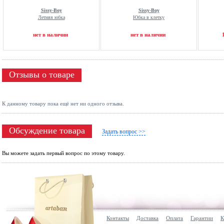
Sissy-Boy
Sissy-Boy
Летняя юбка
Юбка в клетку
нет в наличии
нет в наличии
Отзывы о товаре
К данному товару пока ещё нет ни одного отзыва.
Обсуждение товара
Задать вопрос >>
Вы можете задать первый вопрос по этому товару.
Контакты
Доставка
Оплата
Гарантии
К