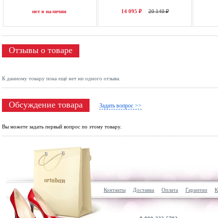
нет в наличии
14 095 ₽
20 140 ₽
Отзывы о товаре
К данному товару пока ещё нет ни одного отзыва.
Обсуждение товара
Задать вопрос >>
Вы можете задать первый вопрос по этому товару.
Контакты
Доставка
Оплата
Гарантии
К