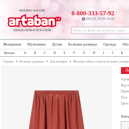
ИНТЕРНЕТ-МАГАЗИН
8-800-333-57-92
ПН-ПТ, 10:00-18:00
ОДЕЖДА, ОБУВЬ И АКСЕССУАРЫ
Женщинам
Мужчинам
Детям
Большие размеры
Одежда
Обу
Бренды:
A
B
C
D
E
F
G
H
I
J
K
Главная
Большие размеры
Для женщин
Женские юбки и платья больших размер
Л
Арти
Код т
Прои
Пол:
Цвет
Выбер