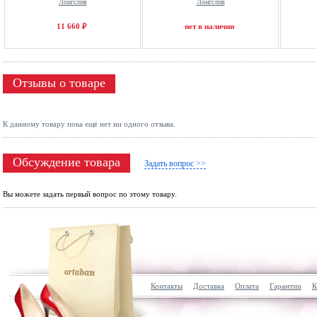
Лонгслив
Лонгслив
11 660 ₽
нет в наличии
Отзывы о товаре
К данному товару пока ещё нет ни одного отзыва.
Обсуждение товара
Задать вопрос >>
Вы можете задать первый вопрос по этому товару.
Контакты
Доставка
Оплата
Гарантии
К