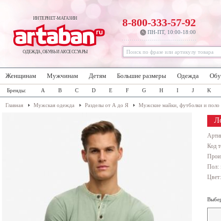
ИНТЕРНЕТ-МАГАЗИН
8-800-333-57-92
ПН-ПТ, 10:00-18:00
ОДЕЖДА, ОБУВЬ И АКСЕССУАРЫ
Женщинам
Мужчинам
Детям
Большие размеры
Одежда
Обу
Бренды:
A
B
C
D
E
F
G
H
I
J
K
Главная
Мужская одежда
Разделы от А до Я
Мужские майки, футболки и поло
Л
Арти
Код т
Прои
Пол:
Цвет
Выбер