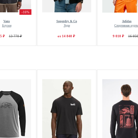
-16%
Vans
Superdry & Co
Adidas
Блузон
Худи
Спортивная куртк
5 ₽
13 770 ₽
от 14 840 ₽
9 010 ₽
16 950