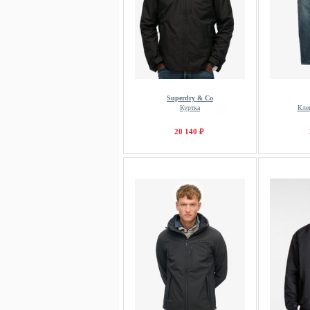
Superdry & Co
Куртка
Кле
20 140 ₽