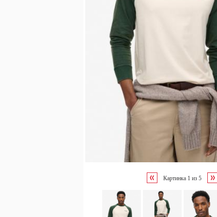
Картинка
1
из
5