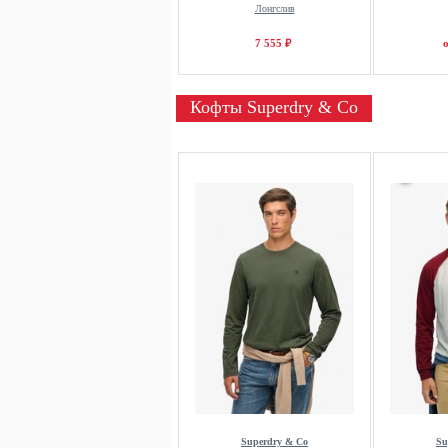
Лонгслив
7 555 ₽
о
Кофты Superdry & Co
Superdry & Co
Su