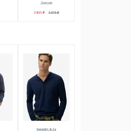
Лонгслив
3 815 ₽
3 970 ₽
Superdry & Co