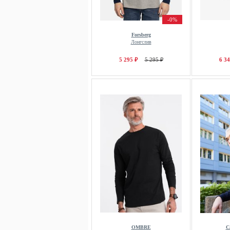
-0%
Forsberg
Лонгслив
5 295 ₽
5 295 ₽
6 34
OMBRE
C