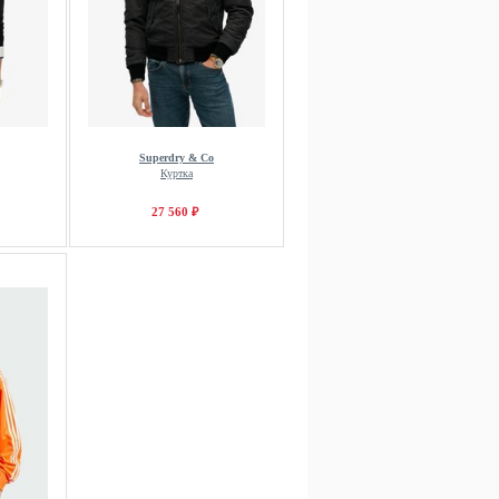
Superdry & Co
Куртка
27 560 ₽