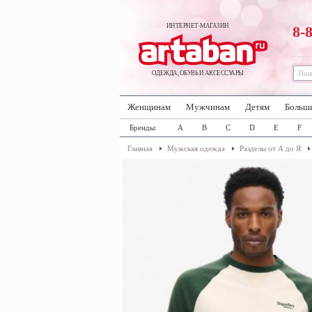
ИНТЕРНЕТ-МАГАЗИН
8-
ОДЕЖДА, ОБУВЬ И АКСЕССУАРЫ
Женщинам
Мужчинам
Детям
Больш
Бренды:
A
B
C
D
E
F
Главная
Мужская одежда
Разделы от А до Я