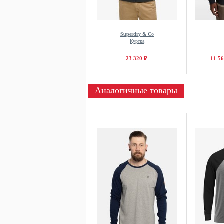
Superdry & Co
Куртка
23 320 ₽
11 56
Аналогичные товары