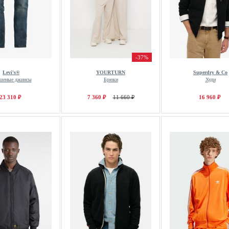
-37%
Levi's®
YOURTURN
Superdry & Co
шеные джинсы
Брюки
Худи
23 310 ₽
7 360 ₽
11 660 ₽
16 960 ₽