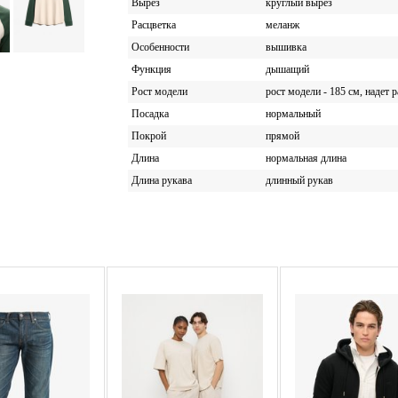
Вырез
круглый вырез
Расцветка
меланж
Особенности
вышивка
Функция
дышащий
Рост модели
рост модели - 185 см, надет 
Посадка
нормальный
Покрой
прямой
Длина
нормальная длина
Длина рукава
длинный рукав