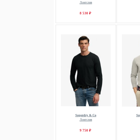
Лонгслив
8 530 ₽
Superdry & Co
Su
Лонгслив
9 750 ₽