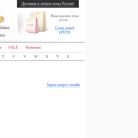
Доставим в любую точку России!
Ваша корзина пока
пуста...
абинет
Схема нашей
работы
ное
ы
SALE
Новинки
T
U
V
W
X
Y
Z
Задать вопрос онлайн