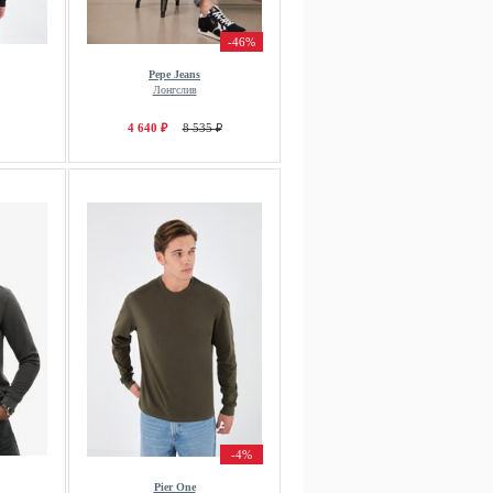
-46%
Pepe Jeans
Лонгслив
4 640 ₽
8 535 ₽
-4%
Pier One