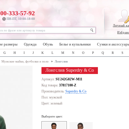
800-333-57-92
ПН-ПТ, 10:00-18:00
Личный к
Избран
ие размеры
Одежда
Обувь
Белье и купальники
Сумки и аксессуар
G
H
I
J
K
L
M
N
O
P
Q
R
S
Мужские майки, футболки и поло
Лонгслив
Лонгслив Superdry & Co
Артикул:
SU242G02W-M11
Код товара:
37817100-Z
Производитель:
Superdry & Co
Пол: мужской
Цвет:
зеленый
Выберите цвет: