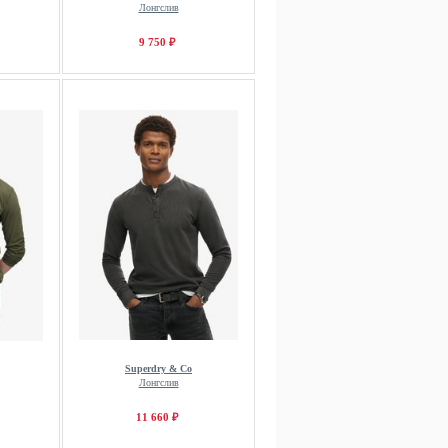
Лонгслив
9 750 ₽
Superdry & Co
Лонгслив
11 660 ₽