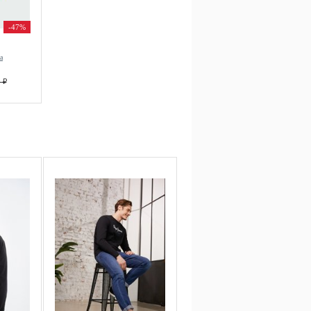
-47%
а
 ₽