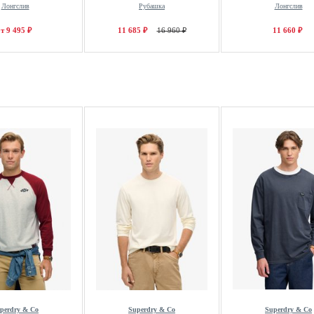
Лонгслив
Рубашка
Лонгслив
т 9 495 ₽
11 685 ₽
16 960 ₽
11 660 ₽
perdry & Co
Superdry & Co
Superdry & Co