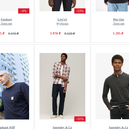
-0%
-53%
Forsberg
Levi's®
Pier One
Лонгслив
Футболка
Лонгслив
5 ₽
6 345 ₽
3 970 ₽
8 520 ₽
5 295 ₽
-31%
arhartt WIP
Superdry & Co
Superdry & Co