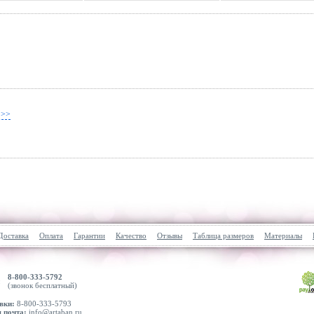
 >>
Доставка
Оплата
Гарантии
Качество
Отзывы
Таблица размеров
Материалы
8-800-333-5792
(звонок бесплатный)
вки:
8-800-333-5793
 почта:
info@artaban.ru