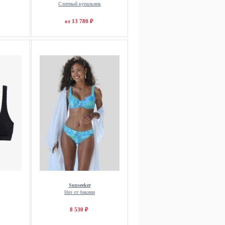
Слитный купальник
от 13 780 ₽
Sunseeker
Низ от бикини
8 530 ₽