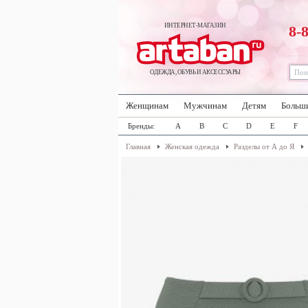
ИНТЕРНЕТ-МАГАЗИН
8-
ОДЕЖДА, ОБУВЬ И АКСЕССУАРЫ
Женщинам
Мужчинам
Детям
Больш
Бренды:
A
B
C
D
E
F
Главная
Женская одежда
Разделы от А до Я