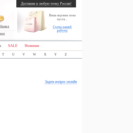
Доставим в любую точку России!
Ваша корзина пока
пуста...
абинет
Схема нашей
работы
ное
ы
SALE
Новинки
T
U
V
W
X
Y
Z
Задать вопрос онлайн