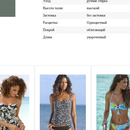
Уход
ручная стирка
Высота талии
высокий
Застежка
без застежки
Расцветка
Одноцветный
Покрой
облегающий
Длина
укороченный