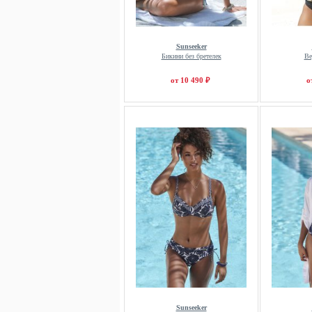
Sunseeker
Бикини без бретелек
Ве
от 10 490 ₽
о
Sunseeker