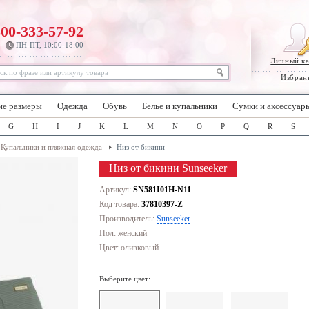
800-333-57-92
ПН-ПТ, 10:00-18:00
Личный к
Избран
ие размеры
Одежда
Обувь
Белье и купальники
Сумки и аксессуар
G
H
I
J
K
L
M
N
O
P
Q
R
S
Купальники и пляжная одежда
Низ от бикини
Низ от бикини Sunseeker
Артикул:
SN581I01H-N11
Код товара:
37810397-Z
Производитель:
Sunseeker
Пол: женский
Цвет:
оливковый
Выберите цвет: