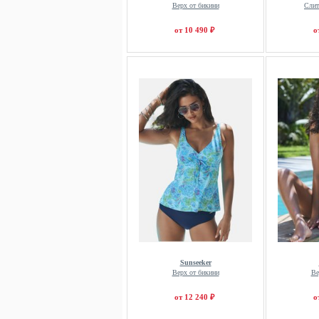
Верх от бикини
Слит
от 10 490 ₽
о
Sunseeker
Верх от бикини
Ве
от 12 240 ₽
о