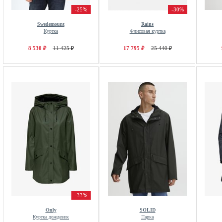
-25%
-30%
Swedemount
Rains
Куртка
Флисовая куртка
8 530 ₽
11 425 ₽
17 795 ₽
25 440 ₽
-33%
Only
SOLID
Куртка дождевик
Парка