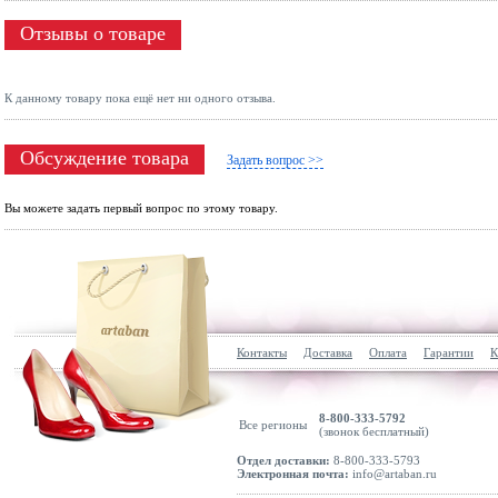
Отзывы о товаре
К данному товару пока ещё нет ни одного отзыва.
Обсуждение товара
Задать вопрос >>
Вы можете задать первый вопрос по этому товару.
Контакты
Доставка
Оплата
Гарантии
К
8-800-333-5792
Все регионы
(звонок бесплатный)
Отдел доставки:
8-800-333-5793
Электронная почта:
info@artaban.ru