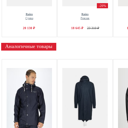
-20%
Rains
Rains
Сумка
Рюкзак
20 130 ₽
18 645 ₽
23 310 ₽
Аналогичные товары