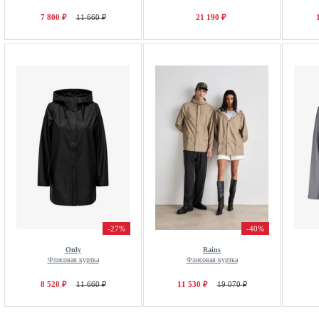
7 800 ₽
11 660 ₽
21 190 ₽
-27%
-40%
Only
Rains
Флисовая куртка
Флисовая куртка
8 520 ₽
11 660 ₽
11 530 ₽
19 070 ₽