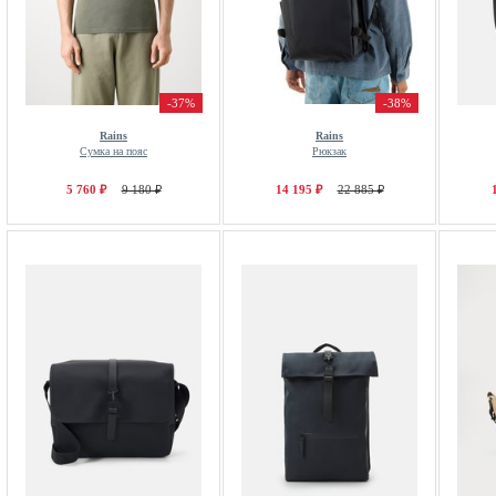
-37%
-38%
Rains
Rains
Сумка на пояс
Рюкзак
5 760 ₽
9 180 ₽
14 195 ₽
22 885 ₽