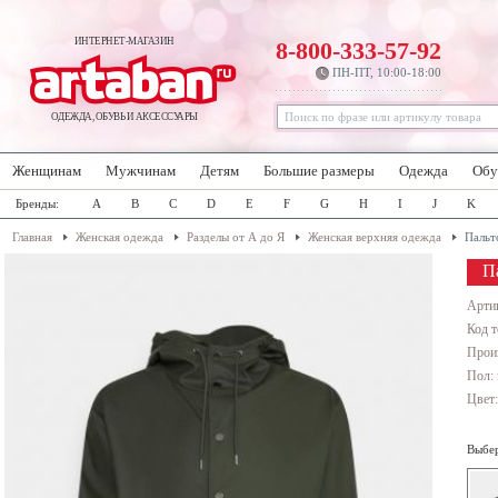
ИНТЕРНЕТ-МАГАЗИН
8-800-333-57-92
ПН-ПТ, 10:00-18:00
ОДЕЖДА, ОБУВЬ И АКСЕССУАРЫ
Женщинам
Мужчинам
Детям
Большие размеры
Одежда
Обу
Бренды:
A
B
C
D
E
F
G
H
I
J
K
Главная
Женская одежда
Разделы от А до Я
Женская верхняя одежда
Пальт
П
Арти
Код т
Прои
Пол:
Цвет
Выбер