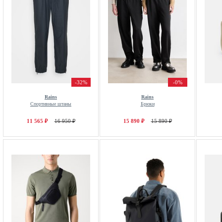
-32%
-0%
Rains
Rains
Спортивные штаны
Брюки
11 565 ₽
16 950 ₽
15 890 ₽
15 890 ₽