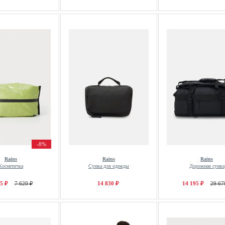
-8%
Rains
Rains
Rains
Косметичка
Сумка для одежды
Дорожная сумка
5 ₽
7 620 ₽
14 830 ₽
14 195 ₽
29 67