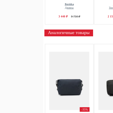
Bershka
Джинсы
Топ
3 440 ₽
9 750 ₽
2 15
Аналогичные товары
-35%