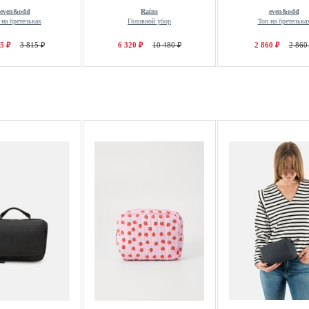
even&odd
Rains
even&odd
 на бретельках
Головной убор
Топ на бретелька
5 ₽
3 815 ₽
6 320 ₽
10 480 ₽
2 860 ₽
2 860