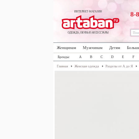
ИНТЕРНЕТ-МАГАЗИН
8-
ОДЕЖДА, ОБУВЬ И АКСЕССУАРЫ
Женщинам
Мужчинам
Детям
Больш
Бренды:
A
B
C
D
E
F
Главная
Женская одежда
Разделы от А до Я