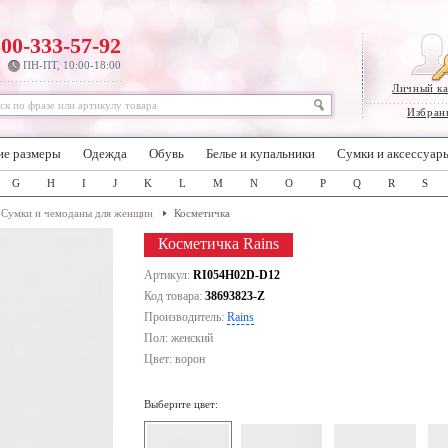
800-333-57-92
ПН-ПТ, 10:00-18:00
Личный к
Избран
ие размеры
Одежда
Обувь
Белье и купальники
Сумки и аксессуар
G
H
I
J
K
L
M
N
O
P
Q
R
S
Сумки и чемоданы для женщин
Косметичка
Косметичка Rains
Артикул:
RI054H02D-D12
Код товара:
38693823-Z
Производитель:
Rains
Пол: женский
Цвет:
ворон
Выберите цвет: