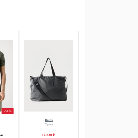
-51%
Rains
Сумка
 ₽
14 830 ₽