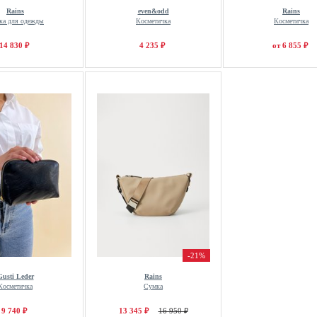
Rains
even&odd
Rains
ка для одежды
Косметичка
Косметичка
14 830 ₽
4 235 ₽
от 6 855 ₽
-21%
Gusti Leder
Rains
Косметичка
Сумка
9 740 ₽
13 345 ₽
16 950 ₽