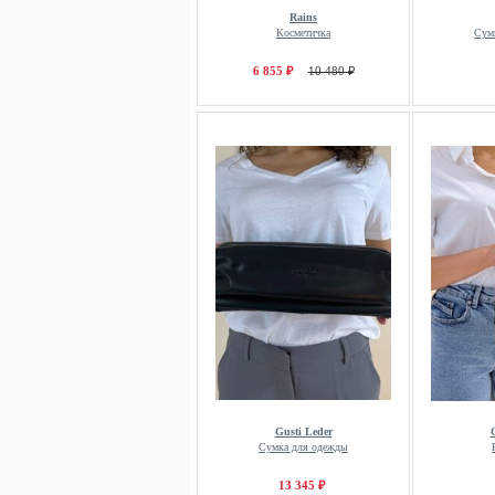
Rains
Косметичка
Сум
6 855 ₽
10 480 ₽
Gusti Leder
Сумка для одежды
13 345 ₽