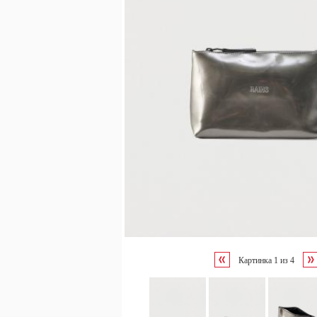
Картинка
1
из
4