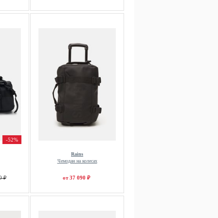
-52%
Rains
Чемодан на колесах
0 ₽
от 37 090 ₽