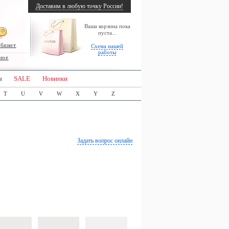
Доставим в любую точку России!
Ваша корзина пока
пуста...
абинет
Схема нашей
работы
ное
ы
SALE
Новинки
T
U
V
W
X
Y
Z
Задать вопрос онлайн