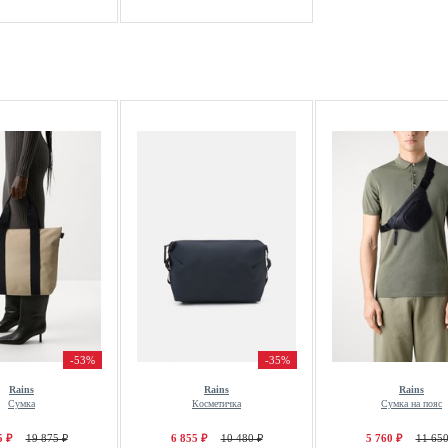
-53%
-35%
Rains
Rains
Rains
Сумка
Косметичка
Сумка на пояс
5 ₽
19 875 ₽
6 855 ₽
10 480 ₽
5 760 ₽
11 650