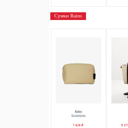
Сумки Rains
Rains
Косметичка
7 620 ₽
9 37