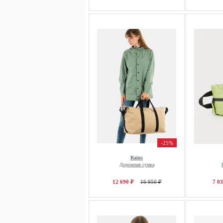
-25%
Rains
Дорожная сумка
12 690 ₽
16 950 ₽
7 03