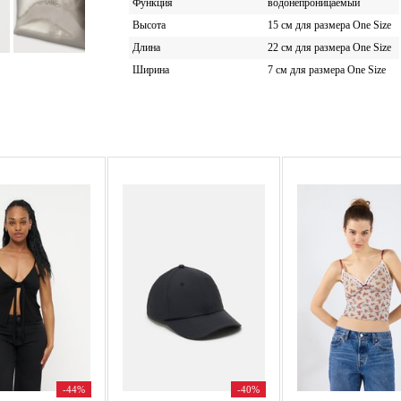
Функция
водонепроницаемый
Высота
15 см для размера One Size
Длина
22 см для размера One Size
Ширина
7 см для размера One Size
-44%
-40%