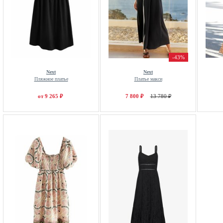
-43%
Next
Next
Пляжное платье
Платье макси
от 9 265 ₽
7 800 ₽
13 780 ₽