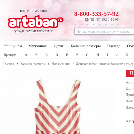
ИНТЕРНЕТ-МАГАЗИН
8-800-333-57-92
ПН-ПТ, 10:00-18:00
ОДЕЖДА, ОБУВЬ И АКСЕССУАРЫ
Женщинам
Мужчинам
Детям
Большие размеры
Одежда
Обу
Бренды:
A
B
C
D
E
F
G
H
I
J
K
Главная
Большие размеры
Для женщин
Женские юбки и платья больших размер
П
Арти
Код т
Прои
Пол:
Цвет
Выбер