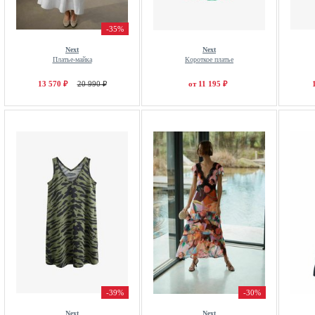
-35%
Next
Next
Платье-майка
Короткое платье
13 570 ₽
20 990 ₽
от 11 195 ₽
-39%
-30%
Next
Next