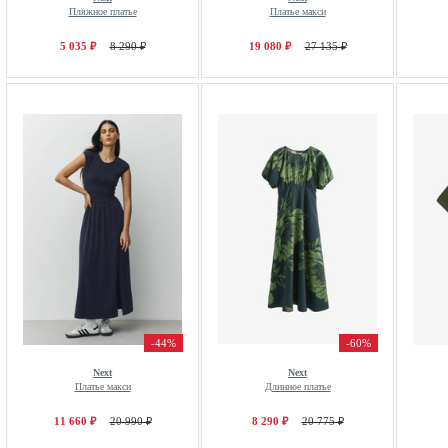
Пляжное платье
Платье макси
5 035 ₽
8 290 ₽
19 080 ₽
27 135 ₽
-44%
-60%
Next
Next
Платье макси
Длинное платье
11 660 ₽
20 990 ₽
8 290 ₽
20 775 ₽