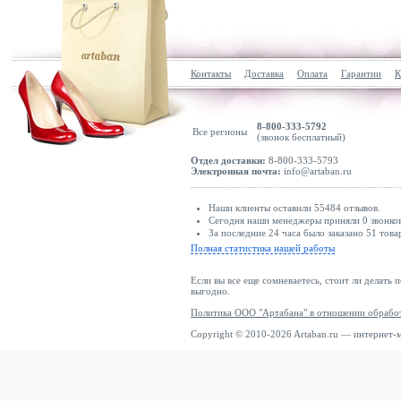
Контакты
Доставка
Оплата
Гарантии
К
8-800-333-5792
Все регионы
(звонок бесплатный)
Отдел доставки:
8-800-333-5793
Электронная почта:
info@artaban.ru
Наши клиенты оставили 55484 отзывов.
Сегодня наши менеджеры приняли 0 звонков
За последние 24 часа было заказано 51 това
Полная статистика нашей работы
Если вы все еще сомневаетесь, стоит ли делать 
выгодно.
Политика ООО "Артабана" в отношении обрабо
Copyright © 2010-2026 Artaban.ru — интернет-