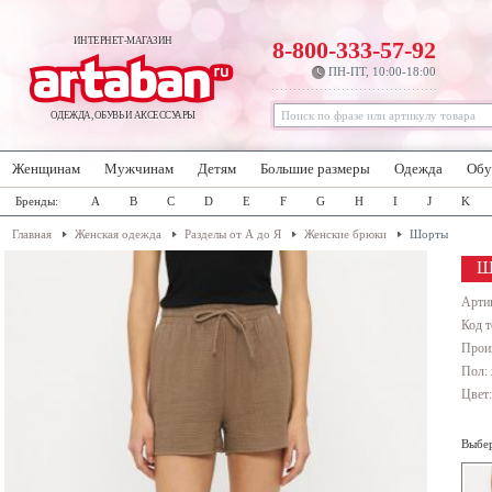
ИНТЕРНЕТ-МАГАЗИН
8-800-333-57-92
ПН-ПТ, 10:00-18:00
ОДЕЖДА, ОБУВЬ И АКСЕССУАРЫ
Женщинам
Мужчинам
Детям
Большие размеры
Одежда
Обу
Бренды:
A
B
C
D
E
F
G
H
I
J
K
Главная
Женская одежда
Разделы от А до Я
Женские брюки
Шорты
Ш
Арти
Код т
Прои
Пол:
Цвет
Выбер