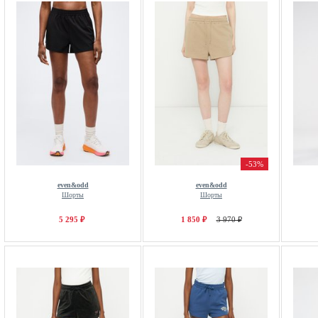
-53%
even&odd
even&odd
Шорты
Шорты
5 295 ₽
1 850 ₽
3 970 ₽