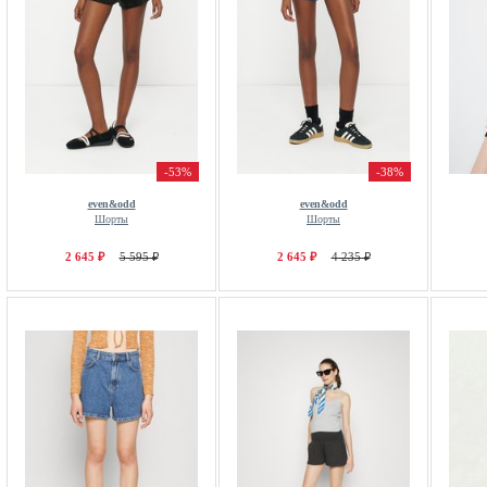
-53%
-38%
even&odd
even&odd
Шорты
Шорты
2 645 ₽
5 595 ₽
2 645 ₽
4 235 ₽