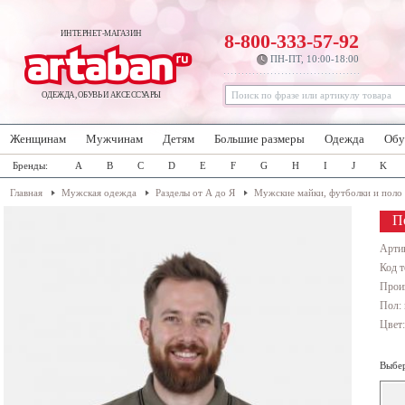
ИНТЕРНЕТ-МАГАЗИН
8-800-333-57-92
ПН-ПТ, 10:00-18:00
ОДЕЖДА, ОБУВЬ И АКСЕССУАРЫ
Женщинам
Мужчинам
Детям
Большие размеры
Одежда
Обу
Бренды:
A
B
C
D
E
F
G
H
I
J
K
Главная
Мужская одежда
Разделы от А до Я
Мужские майки, футболки и поло
П
Арти
Код т
Прои
Пол:
Цвет
Выбер