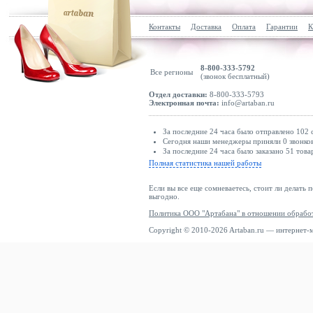
Контакты
Доставка
Оплата
Гарантии
К
8-800-333-5792
Все регионы
(звонок бесплатный)
Отдел доставки:
8-800-333-5793
Электронная почта:
info@artaban.ru
За последние 24 часа было отправлено 102 
Сегодня наши менеджеры приняли 0 звонков
За последние 24 часа было заказано 51 това
Полная статистика нашей работы
Если вы все еще сомневаетесь, стоит ли делать 
выгодно.
Политика ООО "Артабана" в отношении обрабо
Copyright © 2010-2026 Artaban.ru — интернет-