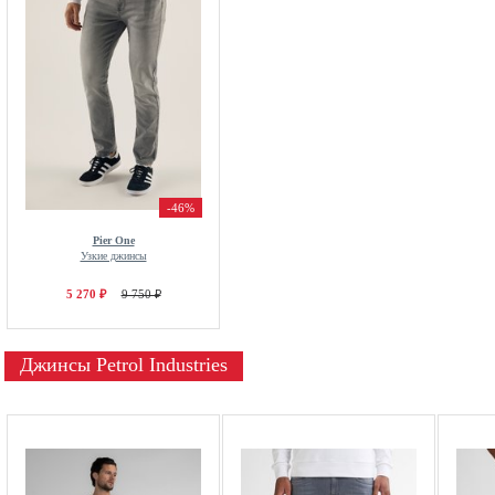
-46%
Pier One
Узкие джинсы
5 270 ₽
9 750 ₽
Джинсы Petrol Industries