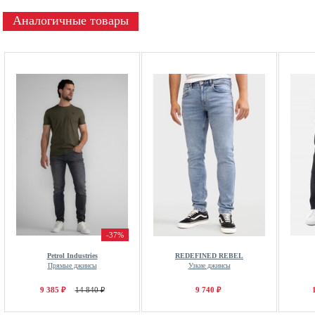
Аналогичные товары
-37%
Petrol Industries
REDEFINED REBEL
Прямые джинсы
Узкие джинсы
9 385 ₽
14 840 ₽
9 740 ₽