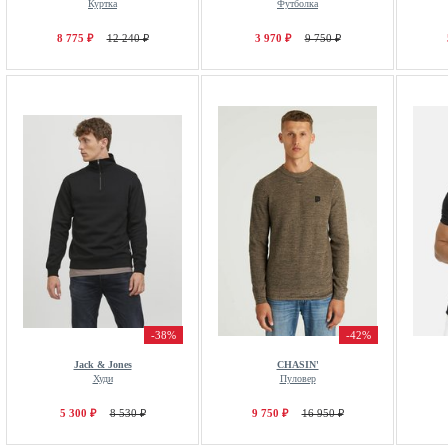
Куртка
Футболка
8 775 ₽
12 240 ₽
3 970 ₽
9 750 ₽
-38%
-42%
Jack & Jones
CHASIN'
Худи
Пуловер
5 300 ₽
8 530 ₽
9 750 ₽
16 950 ₽