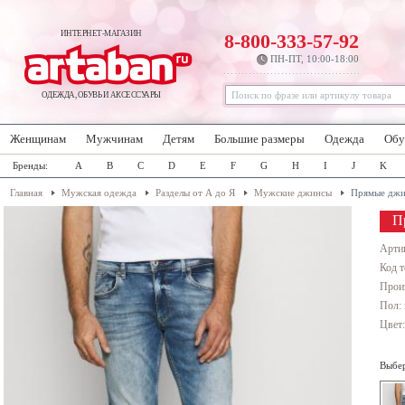
ИНТЕРНЕТ-МАГАЗИН
8-800-333-57-92
ПН-ПТ, 10:00-18:00
ОДЕЖДА, ОБУВЬ И АКСЕССУАРЫ
Женщинам
Мужчинам
Детям
Большие размеры
Одежда
Обу
Бренды:
A
B
C
D
E
F
G
H
I
J
K
Главная
Мужская одежда
Разделы от А до Я
Мужские джинсы
Прямые дж
П
Арти
Код т
Прои
Пол:
Цвет
Выбер