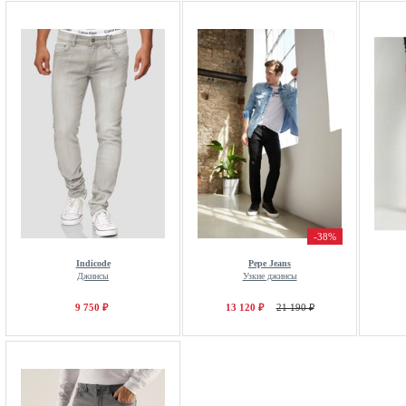
-38%
Indicode
Pepe Jeans
Джинсы
Узкие джинсы
9 750 ₽
13 120 ₽
21 190 ₽