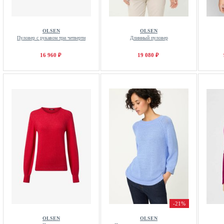
OLSEN
OLSEN
Пуловер с рукавом три четверти
Длинный пуловер
16 960 ₽
19 080 ₽
-21%
OLSEN
OLSEN