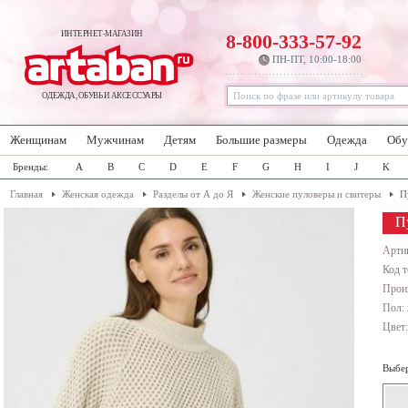
ИНТЕРНЕТ-МАГАЗИН
8-800-333-57-92
ПН-ПТ, 10:00-18:00
ОДЕЖДА, ОБУВЬ И АКСЕССУАРЫ
Женщинам
Мужчинам
Детям
Большие размеры
Одежда
Обу
Бренды:
A
B
C
D
E
F
G
H
I
J
K
Главная
Женская одежда
Разделы от А до Я
Женские пуловеры и свитеры
П
П
Арти
Код т
Прои
Пол:
Цвет
Выбер