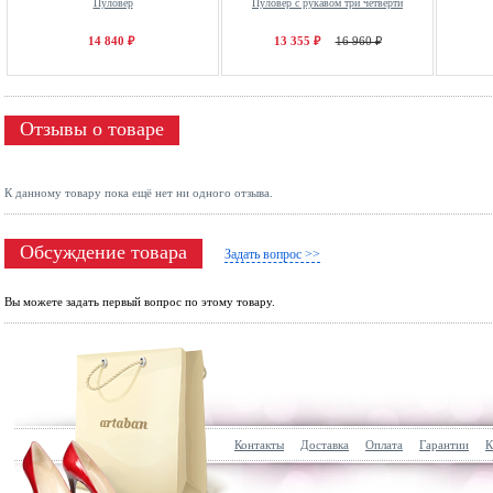
Пуловер
Пуловер с рукавом три четверти
14 840 ₽
13 355 ₽
16 960 ₽
Отзывы о товаре
К данному товару пока ещё нет ни одного отзыва.
Обсуждение товара
Задать вопрос >>
Вы можете задать первый вопрос по этому товару.
Контакты
Доставка
Оплата
Гарантии
К