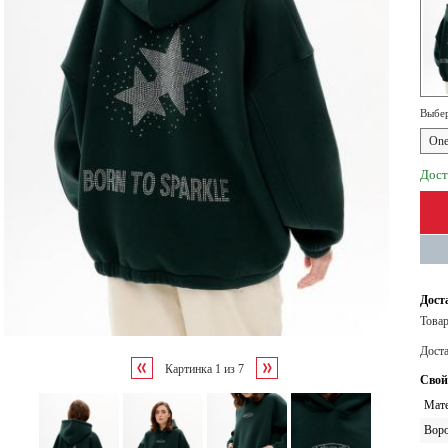
Выбер
One
Дост
Дост
Товар
Дост
Картинка
1
из
7
Свой
Мате
Вор