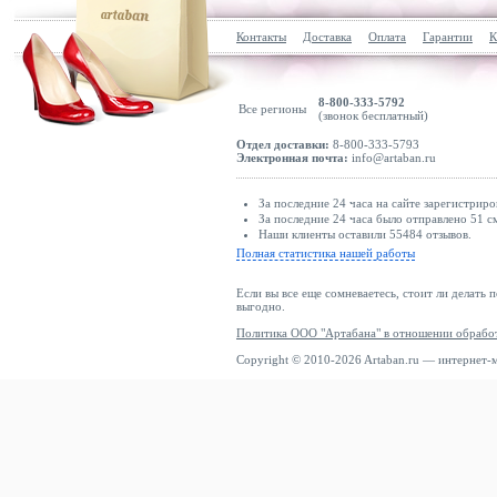
Контакты
Доставка
Оплата
Гарантии
К
8-800-333-5792
Все регионы
(звонок бесплатный)
Отдел доставки:
8-800-333-5793
Электронная почта:
info@artaban.ru
За последние 24 часа на сайте зарегистриро
За последние 24 часа было отправлено 51 с
Наши клиенты оставили 55484 отзывов.
Полная статистика нашей работы
Если вы все еще сомневаетесь, стоит ли делать 
выгодно.
Политика ООО "Артабана" в отношении обрабо
Copyright © 2010-2026 Artaban.ru — интернет-