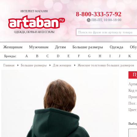
ИНТЕРНЕТ-МАГАЗИН
8-800-333-57-92
ПН-ПТ, 10:00-18:00
ОДЕЖДА, ОБУВЬ И АКСЕССУАРЫ
Женщинам
Мужчинам
Детям
Большие размеры
Одежда
Обу
Бренды:
A
B
C
D
E
F
G
H
I
J
K
Главная
Большие размеры
Для женщин
Женские толстовки больших размеров
П
Арти
Код т
Прои
Пол:
Цвет
Выбер