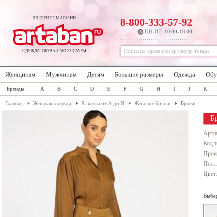
ИНТЕРНЕТ-МАГАЗИН
8-800-333-57-92
ПН-ПТ, 10:00-18:00
ОДЕЖДА, ОБУВЬ И АКСЕССУАРЫ
Женщинам
Мужчинам
Детям
Большие размеры
Одежда
Обу
Бренды:
A
B
C
D
E
F
G
H
I
J
K
Главная
Женская одежда
Разделы от А до Я
Женские брюки
Брюки
Б
Арти
Код т
Прои
Пол:
Цвет
Выбер