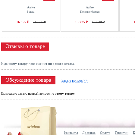
Aaiko
Aaiko
Брюки
Прямые брюки
16 955 ₽
16 955 ₽
13 775 ₽
16 530 ₽
Отзывы о товаре
К данному товару пока ещё нет ни одного отзыва.
Обсуждение товара
Задать вопрос >>
Вы можете задать первый вопрос по этому товару.
Контакты
Доставка
Оплата
Гарантии
К