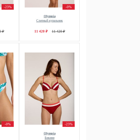
-23%
-0%
Olympia
Слитный купальник
0 ₽
11 420 ₽
11 420 ₽
-0%
-23%
Olympia
Бикини