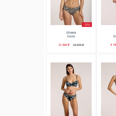
-26%
Olympia
Бикини
Ве
12 460 ₽
16 950 ₽
9 78