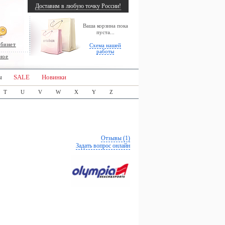
Доставим в любую точку России!
Ваша корзина пока
пуста...
абинет
Схема нашей
работы
ное
ы
SALE
Новинки
T
U
V
W
X
Y
Z
Отзывы (1)
Задать вопрос онлайн