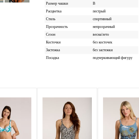
Размер чашки
B
Расцветка
пестрый
Стиль
спортивный
Прозрачность
непрозрачный
Сезон
весна/лето
Косточки
без косточек
Застежка
без застежки
Посадка
подчеркивающий фигуру