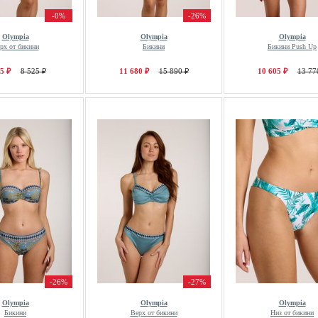
-0%
-26%
Olympia
Olympia
Olympia
рх от бикини
Бикини
Бикини Push Up
5 ₽
8 525 ₽
11 680 ₽
15 890 ₽
10 605 ₽
13 77
-26%
-27%
Olympia
Olympia
Olympia
Бикини
Верх от бикини
Низ от бикини