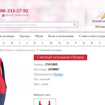
800-333-57-92
ПН-ПТ, 10:00-18:00
Личный к
Избран
ие размеры
Одежда
Обувь
Белье и купальники
Сумки и аксессуар
G
H
I
J
K
L
M
N
O
P
Q
R
S
Купальники и пляжная одежда
Слитный купальник
Слитный купальник Olympia
Артикул:
27413/00X
Код товара:
24190667
Производитель:
Olympia
Пол: женский
Цвет:
синий
Выберите цвет: