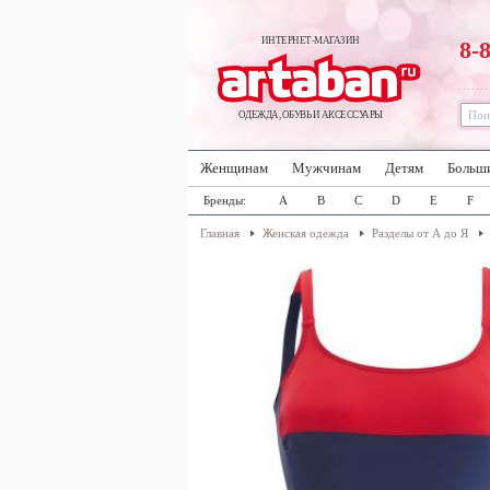
ИНТЕРНЕТ-МАГАЗИН
8-
ОДЕЖДА, ОБУВЬ И АКСЕССУАРЫ
Женщинам
Мужчинам
Детям
Больш
Бренды:
A
B
C
D
E
F
Главная
Женская одежда
Разделы от А до Я