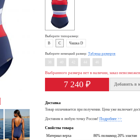
Выберите типоразмер:
B
C
Чашка D
Выберите немецкий размер:
Таблица размеров
38
40
42
44
46
Выбранного размера нет в наличии, заказ невозможе
7 240 ₽
Добавить в 
Доставка
Товар оплачивается при получении. Цена уже включает дос
Доставим в любую точку России!
Подробнее >>
Свойства товара
Материал верха
80% полиамид 20% эластан