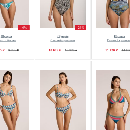
-0%
-23%
Olympia
Olympia
Olympia
рх от бикини
Слитный купальник
Слитный купальн
5 ₽
9 785 ₽
10 605 ₽
13 770 ₽
11 420 ₽
14 83