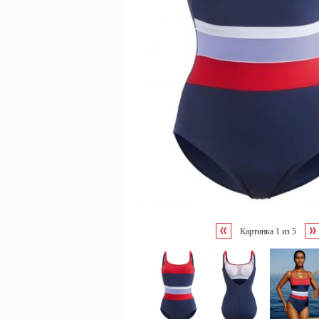
Картинка
1
из
5