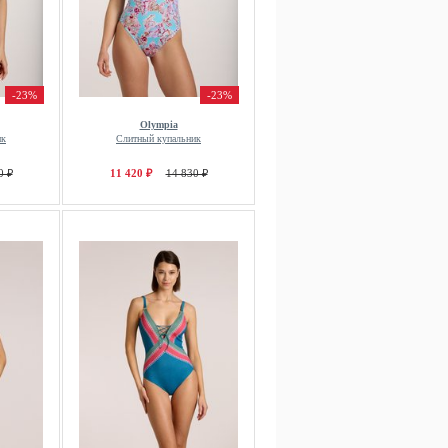
-23%
-23%
Olympia
ик
Слитный купальник
0 ₽
11 420 ₽
14 830 ₽