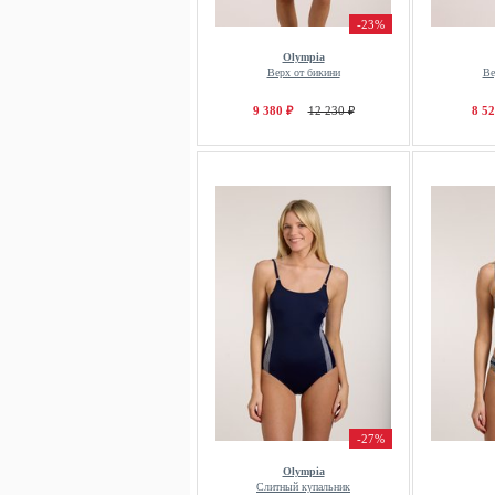
-23%
Olympia
Верх от бикини
Ве
9 380 ₽
12 230 ₽
8 52
-27%
Olympia
Слитный купальник