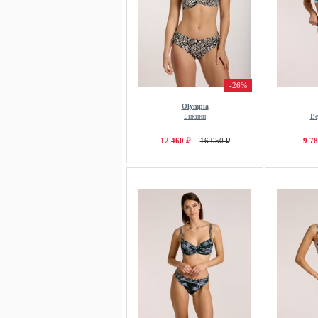
-26%
Olympia
Бикини
Ве
12 460 ₽
16 950 ₽
9 78