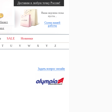
Доставим в любую точку России!
Ваша корзина пока
пуста...
абинет
Схема нашей
работы
ное
ы
SALE
Новинки
T
U
V
W
X
Y
Z
Задать вопрос онлайн