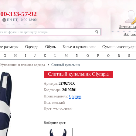
800-333-57-92
ПН-ПТ, 10:00-18:00
Личный к
Избран
ие размеры
Одежда
Обувь
Белье и купальники
Сумки и аксессуар
G
H
I
J
K
L
M
N
O
P
Q
R
S
Купальники и пляжная одежда
Слитный купальник
Слитный купальник Olympia
Артикул:
52792/50X
Код товара:
24199501
Производитель:
Olympia
Пол: женский
Цвет:
темно-синий
Выберите цвет: