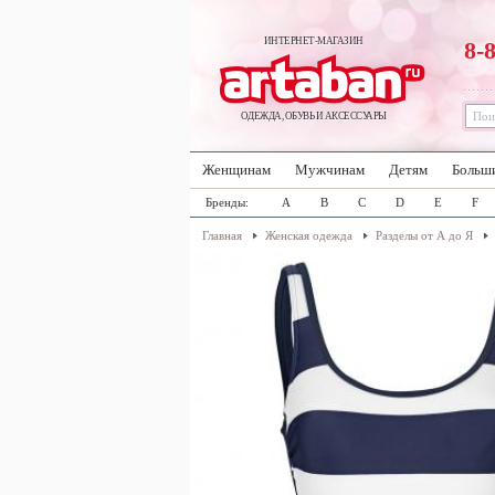
ИНТЕРНЕТ-МАГАЗИН
8-
ОДЕЖДА, ОБУВЬ И АКСЕССУАРЫ
Женщинам
Мужчинам
Детям
Больш
Бренды:
A
B
C
D
E
F
Главная
Женская одежда
Разделы от А до Я