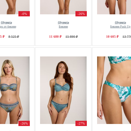
-0%
-26%
Olympia
Olympia
Olympia
рх от бикини
Бикини
Бикини Push Up
5 ₽
8 525 ₽
11 680 ₽
15 890 ₽
10 605 ₽
13 77
-26%
-27%