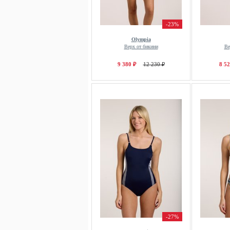
-23%
Olympia
Верх от бикини
Ве
9 380 ₽
12 230 ₽
8 52
-27%