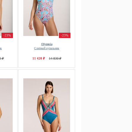
-23%
-23%
Olympia
ик
Слитный купальник
0 ₽
11 420 ₽
14 830 ₽