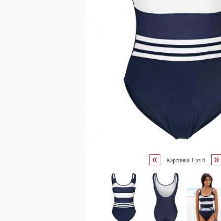
Картинка
1
из
6