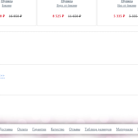
Olympia
Olympia
Olympia
Бикини
Верх от бикини
Низ от бикини
0 ₽
16 950 ₽
8 525 ₽
11 650 ₽
5 335 ₽
5 335
 >>
Доставка
Оплата
Гарантии
Качество
Отзывы
Таблица размеров
Материалы