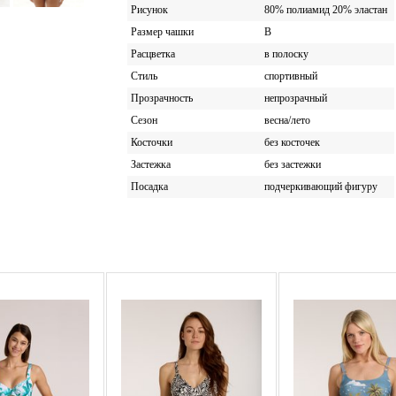
Рисунок
80% полиамид 20% эластан
Размер чашки
B
Расцветка
в полоску
Стиль
спортивный
Прозрачность
непрозрачный
Сезон
весна/лето
Косточки
без косточек
Застежка
без застежки
Посадка
подчеркивающий фигуру