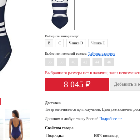
Выберите типоразмер:
B
C
Чашка D
Чашка E
Выберите немецкий размер:
Таблица размеров
36
38
40
42
44
46
Выбранного размера нет в наличии, заказ невозможе
8 045 ₽
Добавить в 
Доставка
Товар оплачивается при получении. Цена уже включает дос
Доставим в любую точку России!
Подробнее >>
Свойства товара
Подкладка
100% полиамид