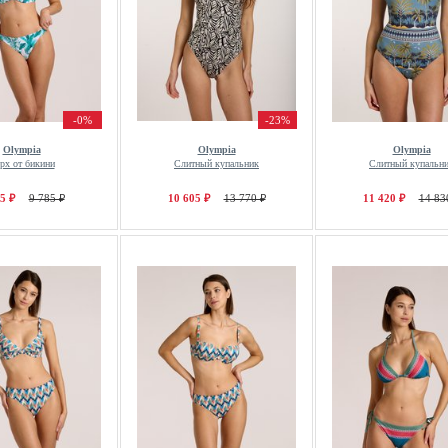
-0%
-23%
Olympia
Olympia
Olympia
рх от бикини
Слитный купальник
Слитный купальн
5 ₽
9 785 ₽
10 605 ₽
13 770 ₽
11 420 ₽
14 83