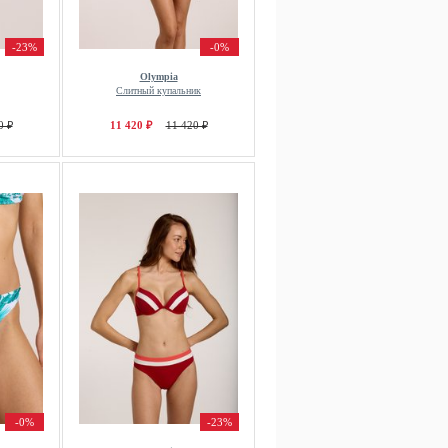
-23%
-0%
Olympia
Слитный купальник
0 ₽
11 420 ₽
11 420 ₽
-0%
-23%