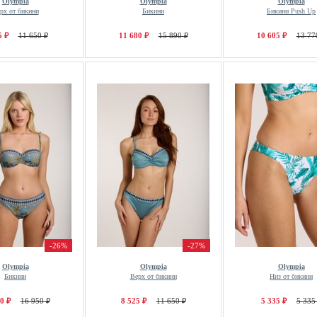
Olympia
Olympia
Olympia
рх от бикини
Бикини
Бикини Push Up
5 ₽
11 650 ₽
11 680 ₽
15 890 ₽
10 605 ₽
13 77
-26%
-27%
Olympia
Olympia
Olympia
Бикини
Верх от бикини
Низ от бикини
0 ₽
16 950 ₽
8 525 ₽
11 650 ₽
5 335 ₽
5 335