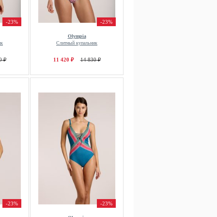
-23%
-23%
Olympia
ик
Слитный купальник
0 ₽
11 420 ₽
14 830 ₽
-23%
-23%