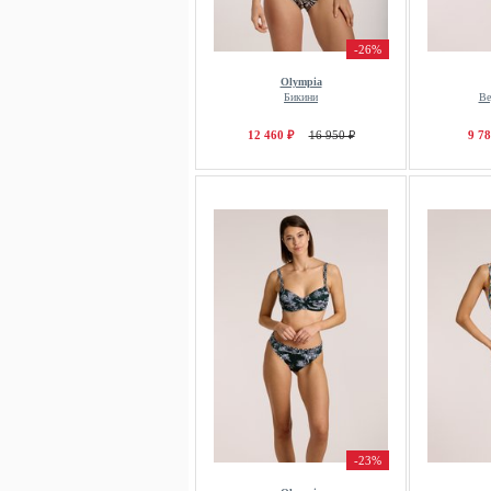
-26%
Olympia
Бикини
Ве
12 460 ₽
16 950 ₽
9 78
-23%