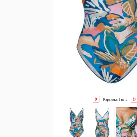
Картинка
1
из
5