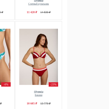
Olympia
Слитный купальник
0 ₽
11 420 ₽
14 830 ₽
-0%
-23%
Olympia
Бикини
 ₽
10 605 ₽
13 770 ₽