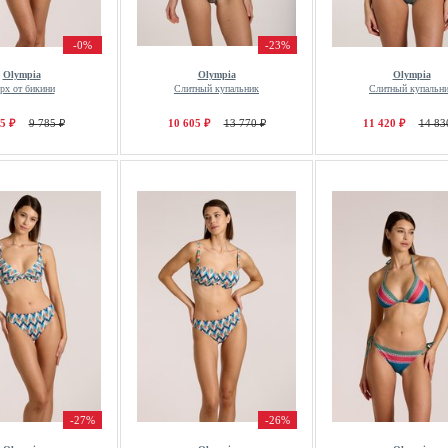
-0%
-23%
Olympia
Olympia
Olympia
рх от бикини
Слитный купальник
Слитный купальн
5 ₽
9 785 ₽
10 605 ₽
13 770 ₽
11 420 ₽
14 83
-27%
-26%