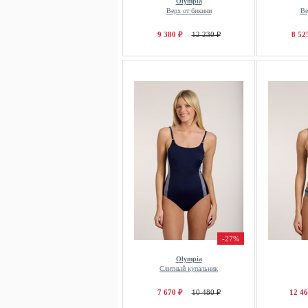
Olympia
Верх от бикини
Ве
9 380 ₽
12 230 ₽
8 52
-27%
Olympia
Слитный купальник
7 670 ₽
10 480 ₽
12 46