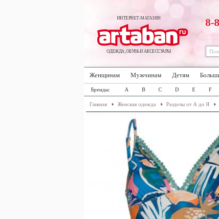
ИНТЕРНЕТ-МАГАЗИН
8-
ОДЕЖДА, ОБУВЬ И АКСЕССУАРЫ
Женщинам
Мужчинам
Детям
Больш
Бренды:
A
B
C
D
E
F
Главная
Женская одежда
Разделы от А до Я