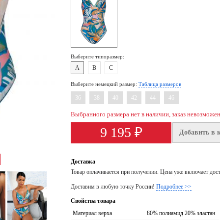
Выберите типоразмер:
A
B
C
Выберите немецкий размер:
Таблица размеров
36
38
40
42
44
46
Выбранного размера нет в наличии, заказ невозможе
9 195 ₽
Добавить в 
Доставка
Товар оплачивается при получении. Цена уже включает дос
Доставим в любую точку России!
Подробнее >>
Свойства товара
Материал верха
80% полиамид 20% эластан