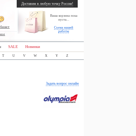
Доставим в любую точку России!
Ваша корзина пока
пуста...
абинет
Схема нашей
работы
ное
ы
SALE
Новинки
T
U
V
W
X
Y
Z
Задать вопрос онлайн