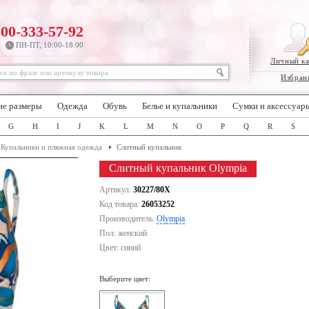
800-333-57-92
ПН-ПТ, 10:00-18:00
Личный к
Избран
ие размеры
Одежда
Обувь
Белье и купальники
Сумки и аксессуар
G
H
I
J
K
L
M
N
O
P
Q
R
S
Купальники и пляжная одежда
Слитный купальник
Слитный купальник Olympia
Артикул:
30227/80X
Код товара:
26053252
Производитель:
Olympia
Пол: женский
Цвет:
синий
Выберите цвет: