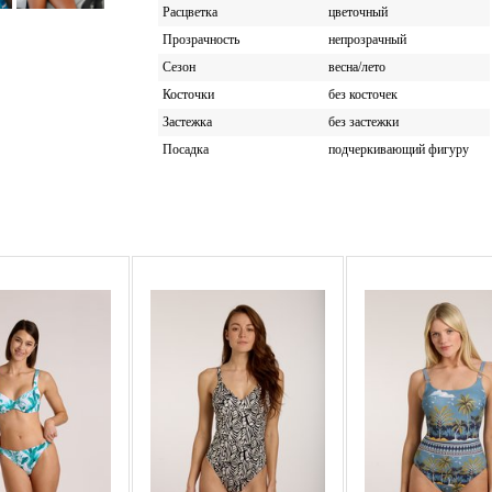
Расцветка
цветочный
Прозрачность
непрозрачный
Сезон
весна/лето
Косточки
без косточек
Застежка
без застежки
Посадка
подчеркивающий фигуру