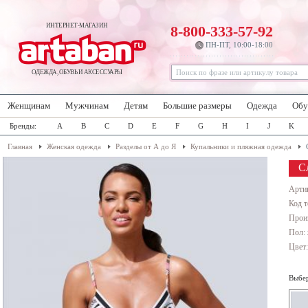
ИНТЕРНЕТ-МАГАЗИН
8-800-333-57-92
ПН-ПТ, 10:00-18:00
ОДЕЖДА, ОБУВЬ И АКСЕССУАРЫ
Женщинам
Мужчинам
Детям
Большие размеры
Одежда
Обу
Бренды:
A
B
C
D
E
F
G
H
I
J
K
Главная
Женская одежда
Разделы от А до Я
Купальники и пляжная одежда
С
Арти
Код т
Прои
Пол:
Цвет
Выбер