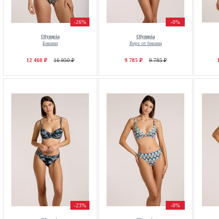
-26%
-0%
Olympia
Olympia
Бикини
Верх от бикини
12 460 ₽
16 950 ₽
9 785 ₽
9 785 ₽
-23%
-0%