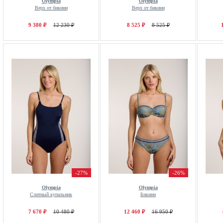
Olympia
Olympia
Верх от бикини
Верх от бикини
9 380 ₽
12 230 ₽
8 525 ₽
8 525 ₽
-27%
-26%
Olympia
Olympia
Слитный купальник
Бикини
7 670 ₽
10 480 ₽
12 460 ₽
16 950 ₽