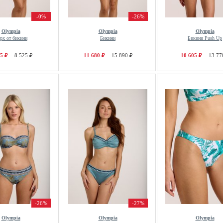
-0%
-26%
Olympia
Olympia
Olympia
рх от бикини
Бикини
Бикини Push Up
5 ₽
8 525 ₽
11 680 ₽
15 890 ₽
10 605 ₽
13 77
-26%
-27%
Olympia
Olympia
Olympia