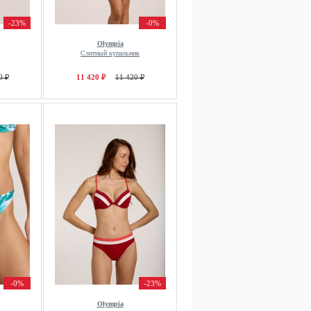
-23%
-0%
Olympia
Слитный купальник
0 ₽
11 420 ₽
11 420 ₽
-0%
-23%
Olympia