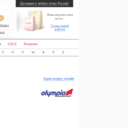
Доставим в любую точку России!
Ваша корзина пока
пуста...
абинет
Схема нашей
работы
ное
ы
SALE
Новинки
T
U
V
W
X
Y
Z
Задать вопрос онлайн