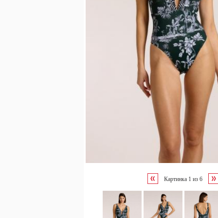
Картинка
1
из
6