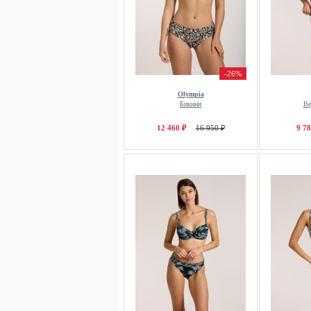
-26%
Olympia
Бикини
Ве
12 460 ₽
16 950 ₽
9 78