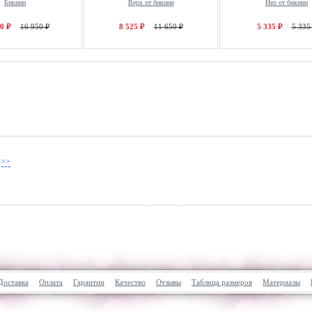
Бикини
Верх от бикини
Низ от бикини
0 ₽
16 950 ₽
8 525 ₽
11 650 ₽
5 335 ₽
5 335
 >>
Доставка
Оплата
Гарантии
Качество
Отзывы
Таблица размеров
Материалы