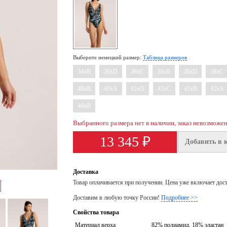
Выберите немецкий размер:
Таблица размеров
34xB
36xD
36xC
36xB
38xD
38xC
40xB
40xA
42xD
42xC
42xB
42xA
46xB
Выбранного размера нет в наличии, заказ невозможе
13 345 ₽
Добавить в 
Доставка
Товар оплачивается при получении. Цена уже включает дос
Доставим в любую точку России!
Подробнее >>
Свойства товара
Материал верха
82% полиамид, 18% эластан