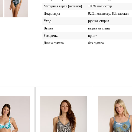
Материал верха (вставки)
100% полиэстер
Подкладка
92% полиэстер, 8% эластан
Уход
ручная стирка
Вырез
вырез на спине
Расцветка
принт
Длина рукава
без рукава