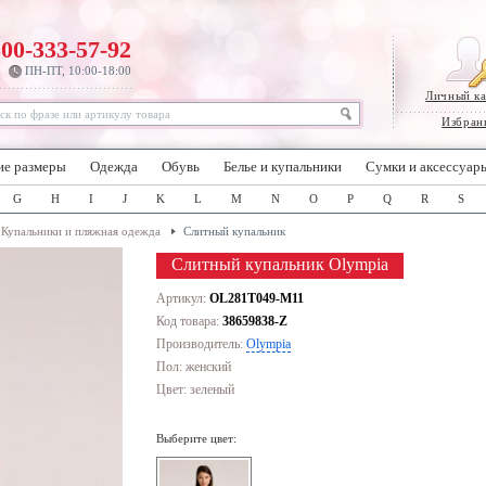
800-333-57-92
ПН-ПТ, 10:00-18:00
Личный к
Избран
ие размеры
Одежда
Обувь
Белье и купальники
Сумки и аксессуар
G
H
I
J
K
L
M
N
O
P
Q
R
S
Купальники и пляжная одежда
Слитный купальник
Слитный купальник Olympia
Артикул:
OL281T049-M11
Код товара:
38659838-Z
Производитель:
Olympia
Пол: женский
Цвет:
зеленый
Выберите цвет: