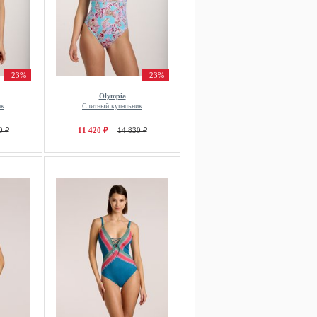
-23%
-23%
Olympia
ик
Слитный купальник
0 ₽
11 420 ₽
14 830 ₽