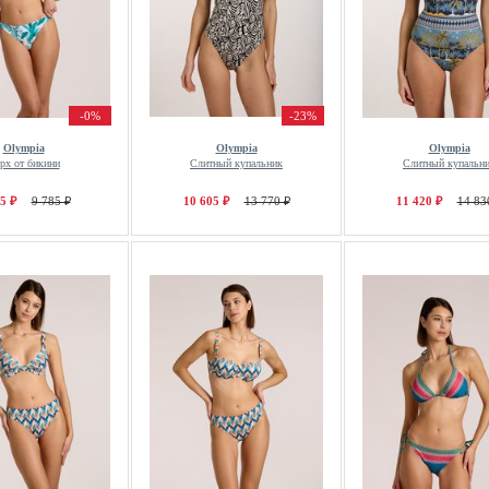
-0%
-23%
Olympia
Olympia
Olympia
рх от бикини
Слитный купальник
Слитный купальн
5 ₽
9 785 ₽
10 605 ₽
13 770 ₽
11 420 ₽
14 83