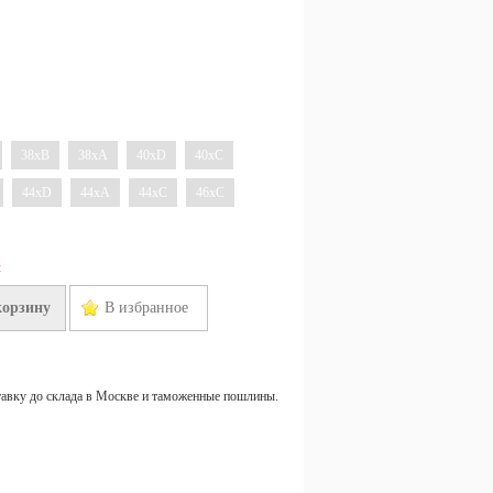
38xB
38xA
40xD
40xC
44xD
44xA
44xC
46xC
н
корзину
В избранное
тавку до склада в Москве и таможенные пошлины.