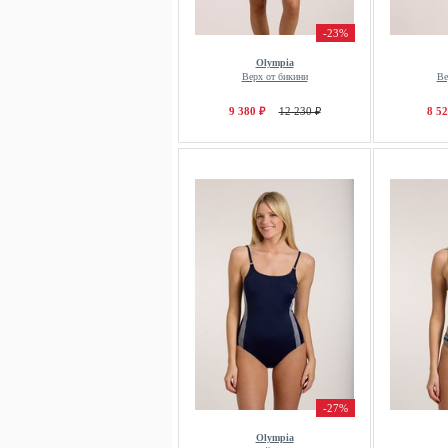
-23%
Olympia
Верх от бикини
Ве
9 380 ₽
12 230 ₽
8 52
-27%
Olympia