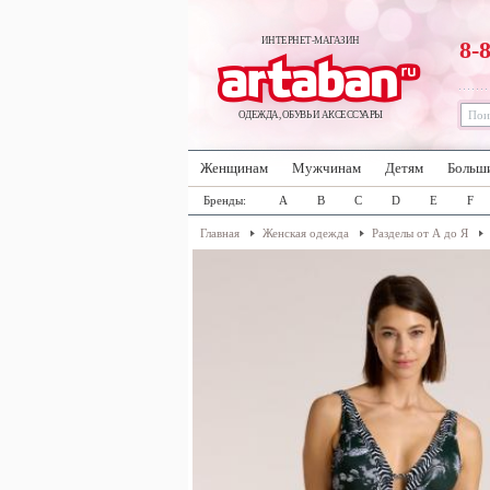
ИНТЕРНЕТ-МАГАЗИН
8-
ОДЕЖДА, ОБУВЬ И АКСЕССУАРЫ
Женщинам
Мужчинам
Детям
Больш
Бренды:
A
B
C
D
E
F
Главная
Женская одежда
Разделы от А до Я