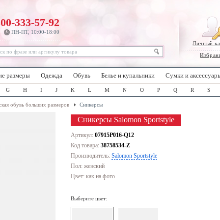
800-333-57-92
ПН-ПТ, 10:00-18:00
Личный к
Избран
ие размеры
Одежда
Обувь
Белье и купальники
Сумки и аксессуар
G
H
I
J
K
L
M
N
O
P
Q
R
S
кая обувь больших размеров
Сникерсы
Сникерсы Salomon Sportstyle
Артикул:
07915P016-Q12
Код товара:
38758534-Z
Производитель:
Salomon Sportstyle
Пол: женский
Цвет:
как на фото
Выберите цвет: