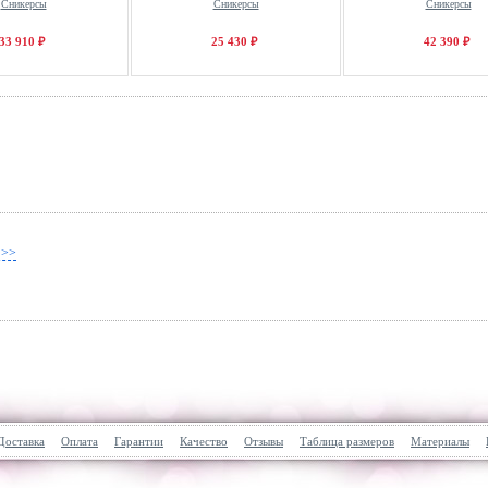
Сникерсы
Сникерсы
Сникерсы
33 910 ₽
25 430 ₽
42 390 ₽
 >>
Доставка
Оплата
Гарантии
Качество
Отзывы
Таблица размеров
Материалы