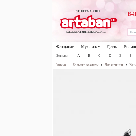
ИНТЕРНЕТ-МАГАЗИН
8-
ОДЕЖДА, ОБУВЬ И АКСЕССУАРЫ
Женщинам
Мужчинам
Детям
Больш
Бренды:
A
B
C
D
E
F
Главная
Большие размеры
Для женщин
Женс