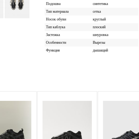
Подошва
синтетика
Тип материала
сетка
Носок обуви
круглый
Тип каблука
плоский
Застежка
шнуровка
Особенности
Вырезы
Функция
дышащий