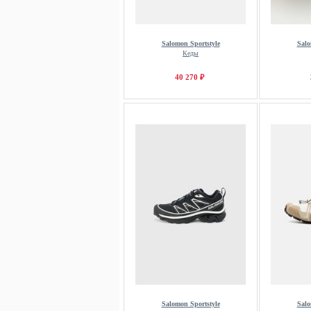
Salomon Sportstyle
Salo
Кеды
40 270 ₽
Salomon Sportstyle
Salo