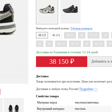
Выберите немецкий размер:
Таблица размеров
39 1/3
43 1/3
36 2/3
36
37 1/3
38
42
44
44 2/3
45 1/3
46
46 2/3
47
Доставка из Германии в течение 12-24 дней
38 150 ₽
Добавить в 
Доставка
Товар оплачивается при получении. Цена уже включает дос
Доставим в любую точку России!
Подробнее >>
Свойства товара
Материал верха
текстиль/синтетика
Внутренний материал
текстиль