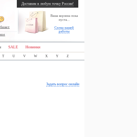
Доставим в любую точку России!
Ваша корзина пока
пуста...
абинет
Схема нашей
работы
ное
ы
SALE
Новинки
T
U
V
W
X
Y
Z
Задать вопрос онлайн