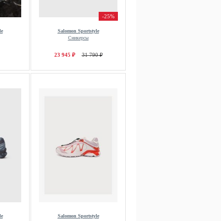
-25%
le
Salomon Sportstyle
Сникерсы
23 945 ₽
31 790 ₽
le
Salomon Sportstyle