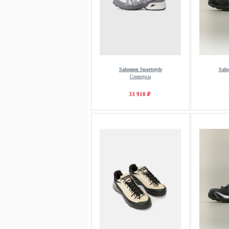
Salomon Sportstyle
Salo
Сникерсы
33 910 ₽