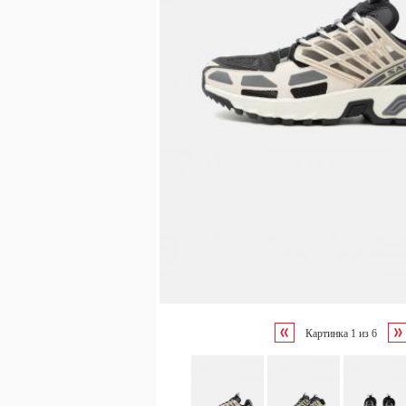
Картинка
1
из
6