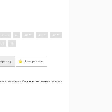
38 2/3
40
40 2/3
41 1/3
42 2/3
 1/3
48
корзину
В избранное
тавку до склада в Москве и таможенные пошлины.