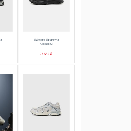
le
Salomon Sportstyle
Сникерсы
27 550 ₽