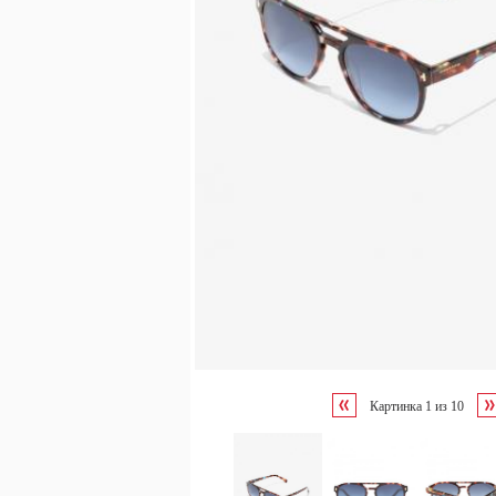
Картинка
1
из
10