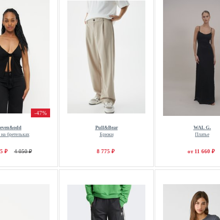
-47%
even&odd
Pull&Bear
WAL G.
 на бретельках
Брюки
Платье
5 ₽
4 050 ₽
8 775 ₽
от 11 660 ₽