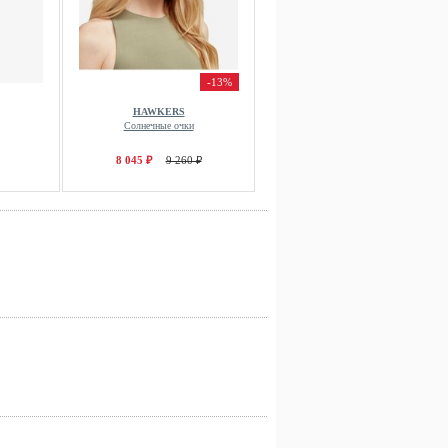
-13%
HAWKERS
Солнечные очки
8 045 ₽
9 260 ₽