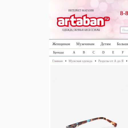
ИНТЕРНЕТ-МАГАЗИН
8-
ОДЕЖДА, ОБУВЬ И АКСЕССУАРЫ
Женщинам
Мужчинам
Детям
Больш
Бренды:
A
B
C
D
E
F
Главная
Мужская одежда
Разделы от А до Я