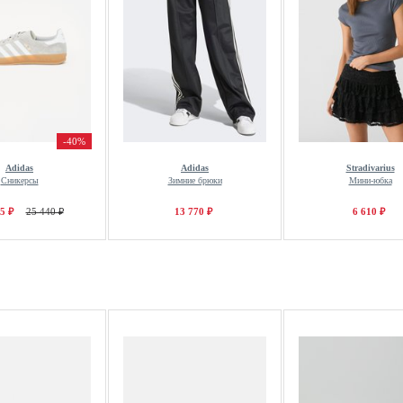
-40%
Adidas
Adidas
Stradivarius
Сникерсы
Зимние брюки
Мини-юбка
5 ₽
25 440 ₽
13 770 ₽
6 610 ₽