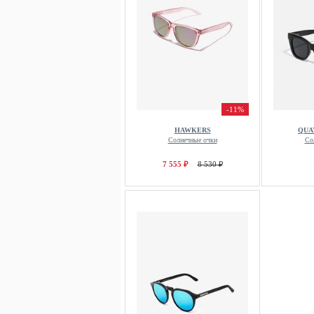
-11%
HAWKERS
QUA
Солнечные очки
Со
7 555 ₽
8 530 ₽