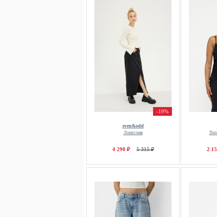
-19%
even&odd
Лонгслив
Топ
4 290 ₽
5 315 ₽
2 15