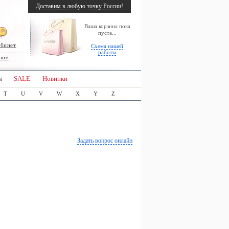
Доставим в любую точку России!
Ваша корзина пока
пуста...
абинет
Схема нашей
работы
ное
ы
SALE
Новинки
T
U
V
W
X
Y
Z
Задать вопрос онлайн