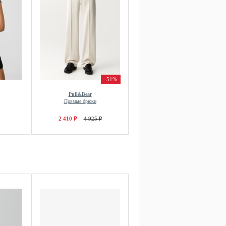
-51%
Pull&Bear
Прямые брюки
2 410 ₽
4 925 ₽