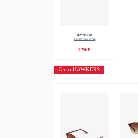
HAWKERS
Солнечные очки
9 750 ₽
Очки HAWKERS