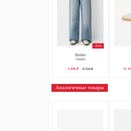
-65%
Bershka
Джинсы
3 440 ₽
9 750 ₽
15 25
Аналогичные товары