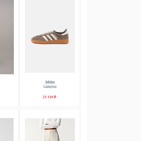
Adidas
Сникерсы
23 310 ₽