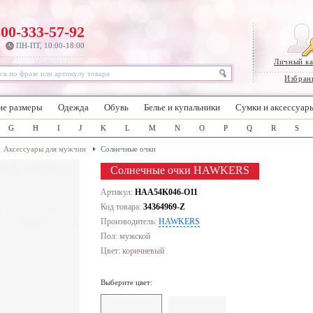
800-333-57-92
ПН-ПТ, 10:00-18:00
Личный к
Избран
ие размеры
Одежда
Обувь
Белье и купальники
Сумки и аксессуар
G
H
I
J
K
L
M
N
O
P
Q
R
S
Аксессуары для мужчин
Солнечные очки
Солнечные очки HAWKERS
Артикул:
HAA54K046-O11
Код товара:
34364969-Z
Производитель:
HAWKERS
Пол: мужской
Цвет:
коричневый
Выберите цвет: