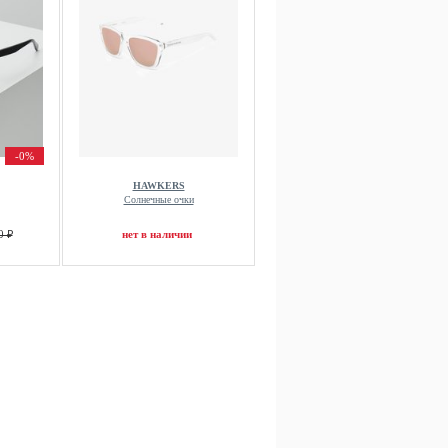
-0%
HAWKERS
Солнечные очки
0 ₽
нет в наличии