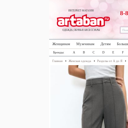
ИНТЕРНЕТ-МАГАЗИН
8-
ОДЕЖДА, ОБУВЬ И АКСЕССУАРЫ
Женщинам
Мужчинам
Детям
Больш
Бренды:
A
B
C
D
E
F
Главная
Женская одежда
Разделы от А до Я