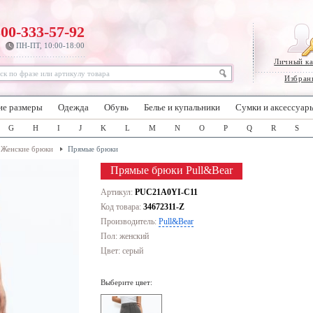
800-333-57-92
ПН-ПТ, 10:00-18:00
Личный к
Избран
ие размеры
Одежда
Обувь
Белье и купальники
Сумки и аксессуар
G
H
I
J
K
L
M
N
O
P
Q
R
S
Женские брюки
Прямые брюки
Прямые брюки Pull&Bear
Артикул:
PUC21A0YI-C11
Код товара:
34672311-Z
Производитель:
Pull&Bear
Пол: женский
Цвет:
серый
Выберите цвет: