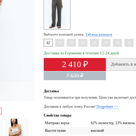
Выберите немецкий размер:
Таблица размеров
42
32
34
36
38
40
44
46
Доставка из Германии в течение 12-24 дней
2 410 ₽
Добавить в 
7 630 ₽
Доставка
Товар оплачивается при получении. Цена уже включает дос
Доставим в любую точку России!
Подробнее >>
Свойства товара
Материал верха
62% полиэстер, 33% вискоза,
Высота талии
высокий