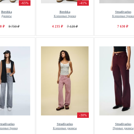
-65%
-41%
Bershka
Bershka
Stradivarius
Джинсы
Клешеные брюки
Клешеные брюк
0 ₽
9 750 ₽
4 235 ₽
7 120 ₽
7 630 ₽
-30%
tradivarius
Stradivarius
Stradivarius
ешеные брюки
Клешеные джинсы
Прямые джинсы