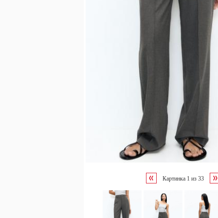
Картинка
1
из
33