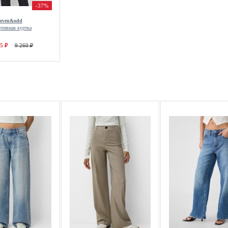
-37%
even&odd
ртивная куртка
5 ₽
9 260 ₽