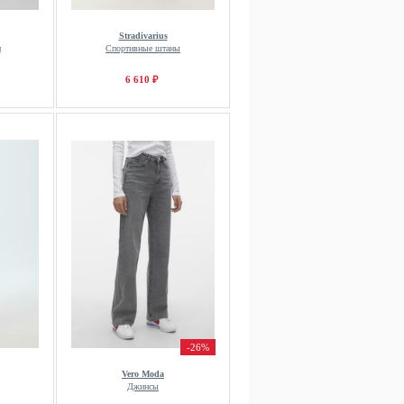
Stradivarius
и
Спортивные штаны
6 610 ₽
-26%
Vero Moda
Джинсы