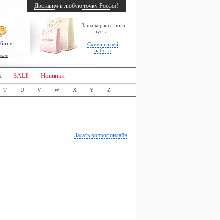
Доставим в любую точку России!
Ваша корзина пока
пуста...
абинет
Схема нашей
работы
ное
ы
SALE
Новинки
T
U
V
W
X
Y
Z
Задать вопрос онлайн