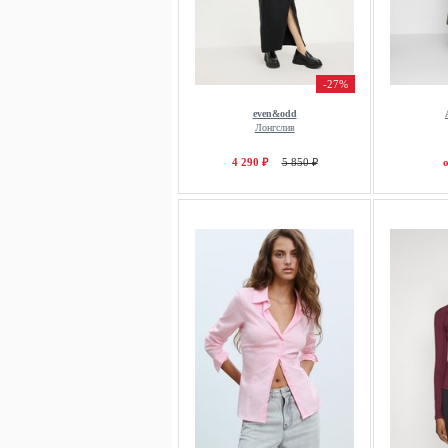
-27%
even&odd
Лонгслив
4 290 ₽
5 850 ₽
о