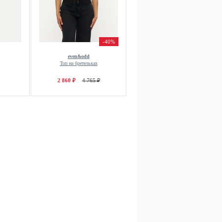
-40%
even&odd
Топ на бретельках
2 860 ₽
4 765 ₽