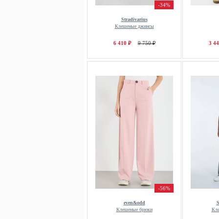
-34%
Stradivarius
Клешеные джинсы
6 410 ₽
9 750 ₽
3 44
-56%
even&odd
S
Клешеные брюки
Кл