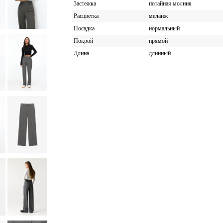
Застежка
потайная молния
Расцветка
меланж
Посадка
нормальный
Покрой
прямой
Длина
длинный