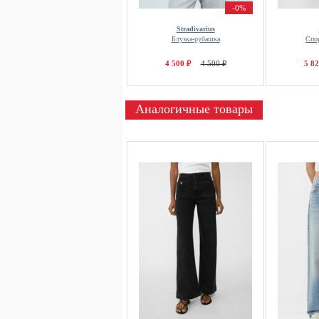
-0%
Stradivarius
Блузка-рубашка
Спо
4 500 ₽
4 500 ₽
5 82
Аналогичные товары