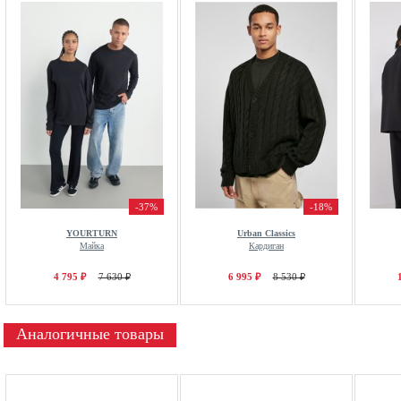
-37%
-18%
YOURTURN
Urban Classics
Майка
Кардиган
4 795 ₽
7 630 ₽
6 995 ₽
8 530 ₽
Аналогичные товары