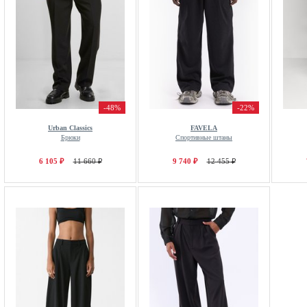
-48%
-22%
Urban Classics
FAVELA
Брюки
Спортивные штаны
6 105 ₽
11 660 ₽
9 740 ₽
12 455 ₽