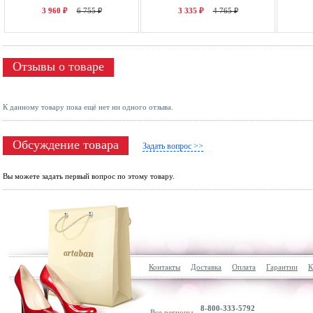
3 960 ₽
6 755 ₽
3 335 ₽
4 765 ₽
Отзывы о товаре
К данному товару пока ещё нет ни одного отзыва.
Обсуждение товара
Задать вопрос >>
Вы можете задать первый вопрос по этому товару.
Контакты
Доставка
Оплата
Гарантии
К
8-800-333-5792
Все регионы