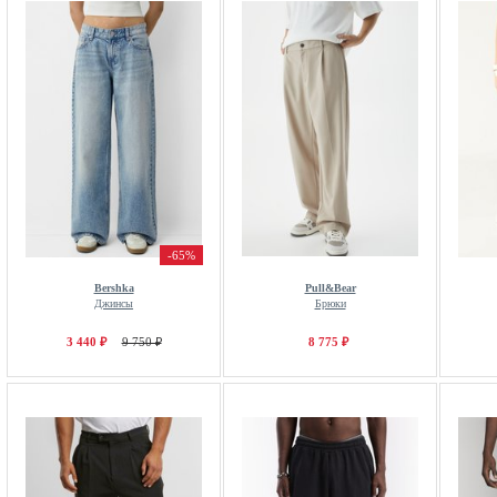
-65%
Bershka
Pull&Bear
Джинсы
Брюки
3 440 ₽
9 750 ₽
8 775 ₽