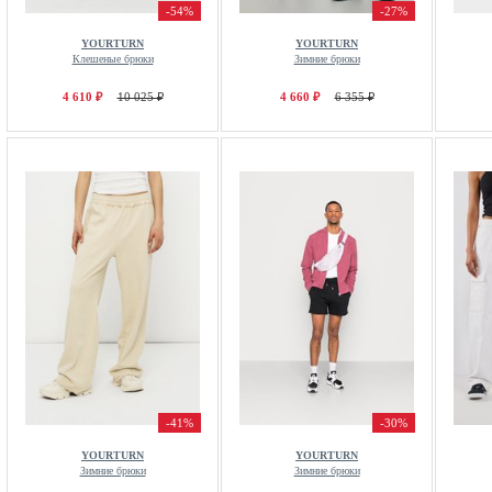
-54%
-27%
YOURTURN
YOURTURN
Клешеные брюки
Зимние брюки
4 610 ₽
10 025 ₽
4 660 ₽
6 355 ₽
-41%
-30%
YOURTURN
YOURTURN
Зимние брюки
Зимние брюки