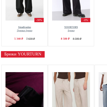
-30%
-0%
Stradivarius
YOURTURN
Прямые брюки
Брюки
5 340 ₽
7 630 ₽
8 580 ₽
8 580 ₽
Брюки YOURTURN