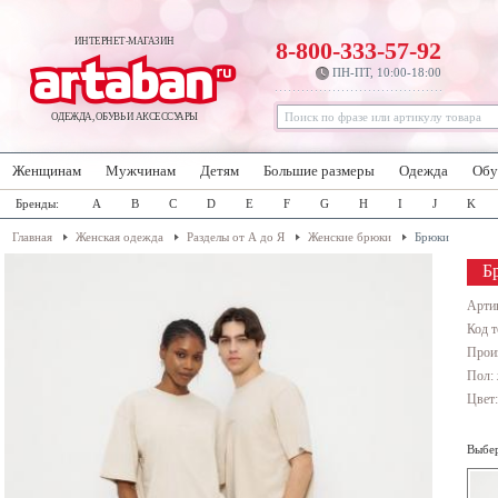
ИНТЕРНЕТ-МАГАЗИН
8-800-333-57-92
ПН-ПТ, 10:00-18:00
ОДЕЖДА, ОБУВЬ И АКСЕССУАРЫ
Женщинам
Мужчинам
Детям
Большие размеры
Одежда
Обу
Бренды:
A
B
C
D
E
F
G
H
I
J
K
Главная
Женская одежда
Разделы от А до Я
Женские брюки
Брюки
Б
Арти
Код т
Прои
Пол:
Цвет
Выбер