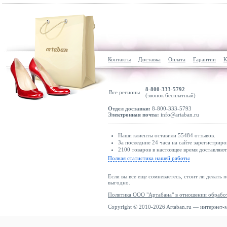
Контакты
Доставка
Оплата
Гарантии
К
8-800-333-5792
Все регионы
(звонок бесплатный)
Отдел доставки:
8-800-333-5793
Электронная почта:
info@artaban.ru
Наши клиенты оставили 55484 отзывов.
За последние 24 часа на сайте зарегистриро
2100 товаров в настоящее время доставляю
Полная статистика нашей работы
Если вы все еще сомневаетесь, стоит ли делать 
выгодно.
Политика ООО "Артабана" в отношении обрабо
Copyright © 2010-2026 Artaban.ru — интернет-