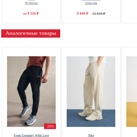
Футболка
Лонгслив
от 8 520 ₽
8 040 ₽
12 610 ₽
Аналогичные товары
-26%
From Germany With Love
Nike