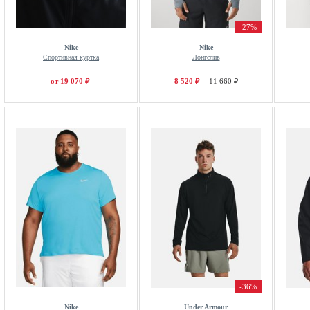
-27%
Nike
Nike
Спортивная куртка
Лонгслив
от 19 070 ₽
8 520 ₽
11 660 ₽
-36%
Nike
Under Armour