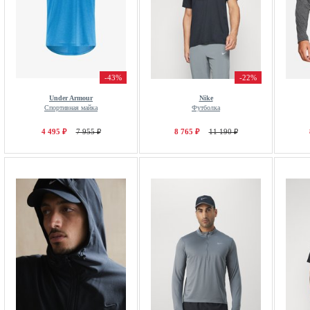
-43%
-22%
Under Armour
Nike
Спортивная майка
Футболка
4 495 ₽
7 955 ₽
8 765 ₽
11 190 ₽