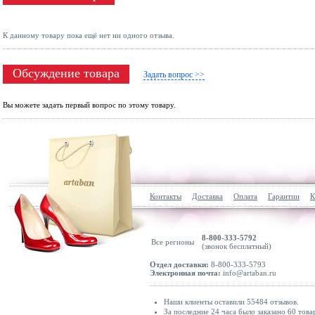
К данному товару пока ещё нет ни одного отзыва.
Обсуждение товара
Задать вопрос >>
Вы можете задать первый вопрос по этому товару.
Контакты
Доставка
Оплата
Гарантии
К
8-800-333-5792
Все регионы
(звонок бесплатный)
Отдел доставки:
8-800-333-5793
Электронная почта:
info@artaban.ru
Наши клиенты оставили 55484 отзывов.
За последние 24 часа было заказано 60 това