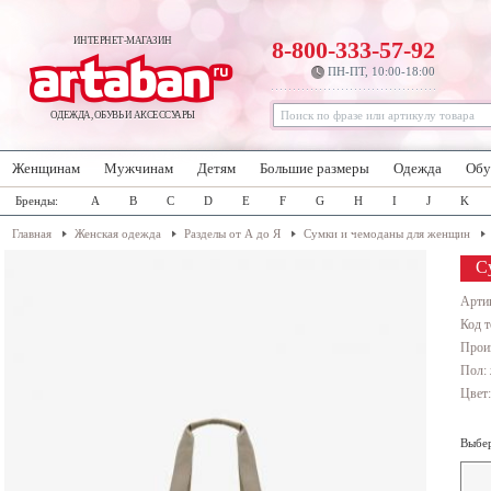
ИНТЕРНЕТ-МАГАЗИН
8-800-333-57-92
ПН-ПТ, 10:00-18:00
ОДЕЖДА, ОБУВЬ И АКСЕССУАРЫ
Женщинам
Мужчинам
Детям
Большие размеры
Одежда
Обу
Бренды:
A
B
C
D
E
F
G
H
I
J
K
Главная
Женская одежда
Разделы от А до Я
Сумки и чемоданы для женщин
С
Арти
Код т
Прои
Пол:
Цвет
Выбер