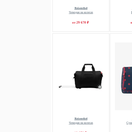
Reisenthel
Чемодан на колесах
от 29 670 ₽
о
Reisenthel
Чемодан на колесах
Сум