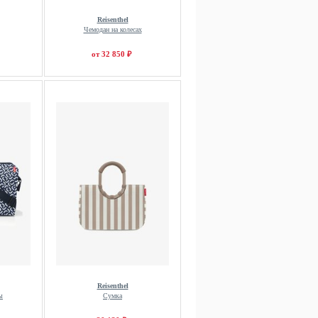
Reisenthel
Чемодан на колесах
от 32 850 ₽
Reisenthel
ы
Сумка