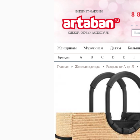
ИНТЕРНЕТ-МАГАЗИН
8-
ОДЕЖДА, ОБУВЬ И АКСЕССУАРЫ
Женщинам
Мужчинам
Детям
Больш
Бренды:
A
B
C
D
E
F
Главная
Женская одежда
Разделы от А до Я