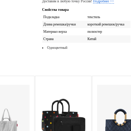
Доставим в любую точку России!
Подробнее >>
Свойства товара
Подкладка
текстиль
Длина ремешка/ручки
короткий ремешок/ручка
Материал верха
полиэстер
Страна
Китай
Одноцветный