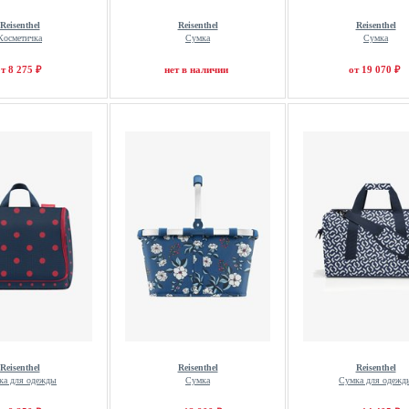
Reisenthel
Reisenthel
Reisenthel
Косметичка
Сумка
Сумка
т 8 275 ₽
нет в наличии
от 19 070 ₽
Reisenthel
Reisenthel
Reisenthel
ка для одежды
Сумка
Сумка для одежд