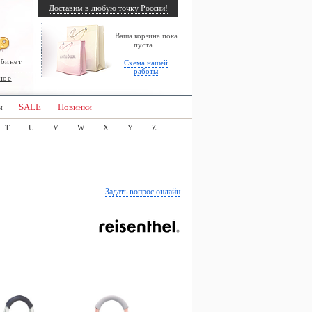
Доставим в любую точку России!
Ваша корзина пока
пуста...
абинет
Схема нашей
работы
ное
ы
SALE
Новинки
T
U
V
W
X
Y
Z
Задать вопрос онлайн