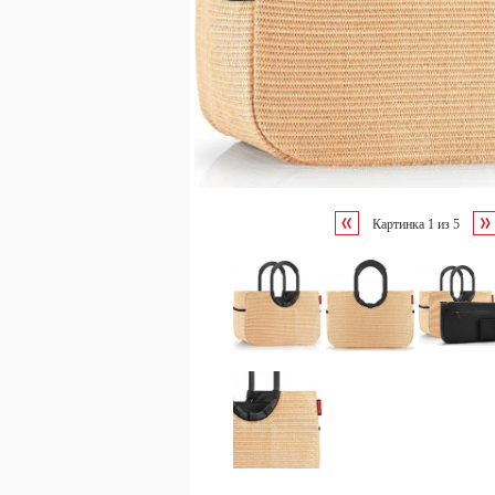
Картинка
1
из
5