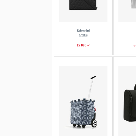
Reisenthel
Сумка
15 890 ₽
о