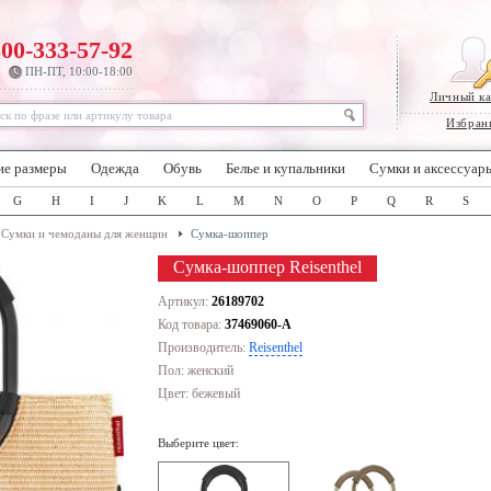
800-333-57-92
ПН-ПТ, 10:00-18:00
Личный к
Избран
ие размеры
Одежда
Обувь
Белье и купальники
Сумки и аксессуар
G
H
I
J
K
L
M
N
O
P
Q
R
S
Сумки и чемоданы для женщин
Сумка-шоппер
Сумка-шоппер Reisenthel
Артикул:
26189702
Код товара:
37469060-A
Производитель:
Reisenthel
Пол: женский
Цвет:
бежевый
Выберите цвет: