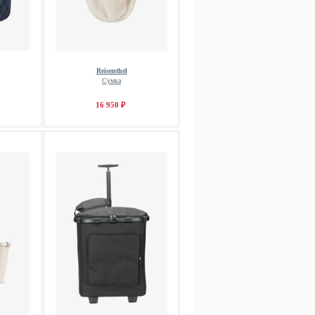
Reisenthel
Сумка
16 950 ₽