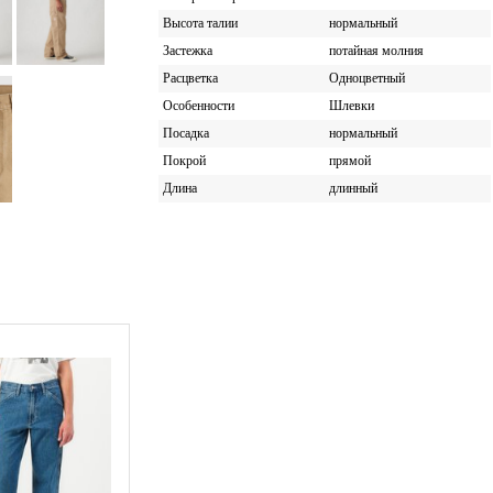
Высота талии
нормальный
Застежка
потайная молния
Расцветка
Одноцветный
Особенности
Шлевки
Посадка
нормальный
Покрой
прямой
Длина
длинный