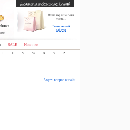
Доставим в любую точку России!
Ваша корзина пока
пуста...
абинет
Схема нашей
работы
ное
ы
SALE
Новинки
T
U
V
W
X
Y
Z
Задать вопрос онлайн