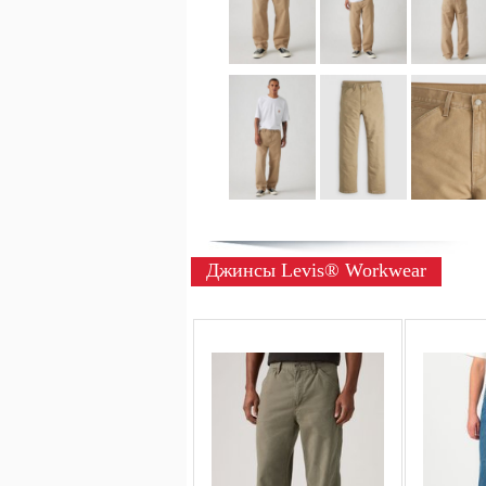
Джинсы Levis® Workwear