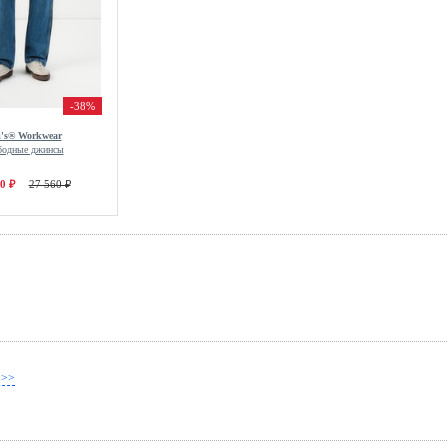
-38%
i's® Workwear
бодные джинсы
0 ₽
27 560 ₽
 >>