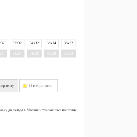
x32
33x32
34x32
36x34
36x32
x34
31x34
31x32
31x30
32x34
корзину
В избранное
тавку до склада в Москве и таможенные пошлины.