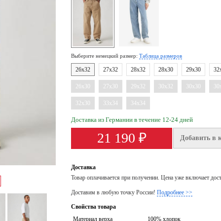
Выберите немецкий размер:
Таблица размеров
26x32
27x32
28x32
28x30
29x30
32
26x30
27x30
29x32
30x32
30x30
30
32x30
33x34
34x34
Доставка из Германии в течение 12-24 дней
21 190 ₽
Добавить в 
Доставка
Товар оплачивается при получении. Цена уже включает дос
Доставим в любую точку России!
Подробнее >>
Свойства товара
Материал верха
100% хлопок