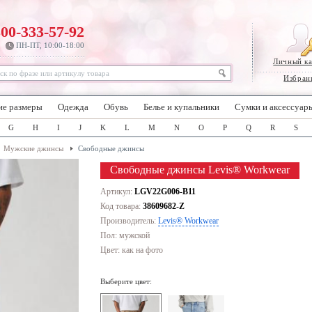
800-333-57-92
ПН-ПТ, 10:00-18:00
Личный к
Избран
ие размеры
Одежда
Обувь
Белье и купальники
Сумки и аксессуар
G
H
I
J
K
L
M
N
O
P
Q
R
S
Мужские джинсы
Свободные джинсы
Свободные джинсы Levis® Workwear
Артикул:
LGV22G006-B11
Код товара:
38609682-Z
Производитель:
Levis® Workwear
Пол: мужской
Цвет:
как на фото
Выберите цвет: