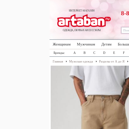
ИНТЕРНЕТ-МАГАЗИН
8-
ОДЕЖДА, ОБУВЬ И АКСЕССУАРЫ
Женщинам
Мужчинам
Детям
Больш
Бренды:
A
B
C
D
E
F
Главная
Мужская одежда
Разделы от А до Я