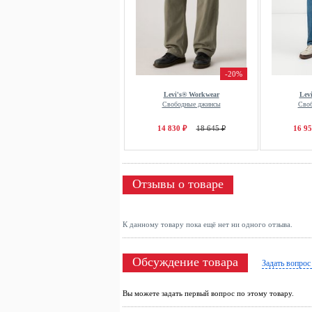
-20%
Levi's® Workwear
Lev
Свободные джинсы
Сво
14 830 ₽
18 645 ₽
16 95
Отзывы о товаре
К данному товару пока ещё нет ни одного отзыва.
Обсуждение товара
Задать вопрос
Вы можете задать первый вопрос по этому товару.