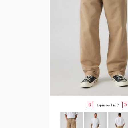
Картинка
1
из
7