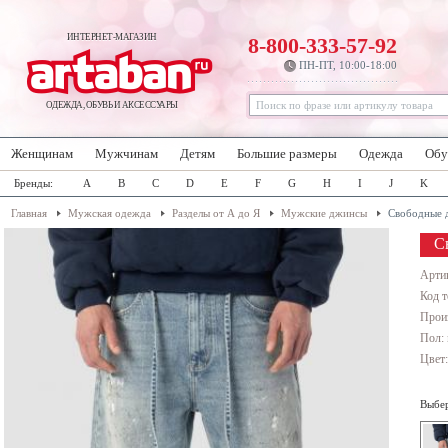
ИНТЕРНЕТ-МАГАЗИН
8-800-333-57-92
ПН-ПТ, 10:00-18:00
ОДЕЖДА, ОБУВЬ И АКСЕССУАРЫ
Женщинам
Мужчинам
Детям
Большие размеры
Одежда
Обу
Бренды:
A
B
C
D
E
F
G
H
I
J
K
Главная
Мужская одежда
Разделы от А до Я
Мужские джинсы
Свободные 
С
Арти
Код т
Прои
Пол:
Цвет
Выбер