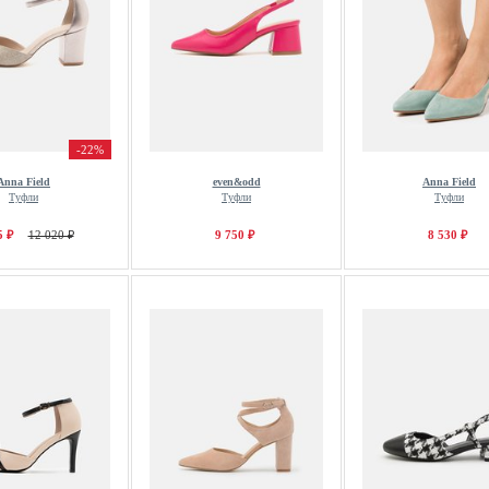
-22%
Anna Field
even&odd
Anna Field
Туфли
Туфли
Туфли
5 ₽
12 020 ₽
9 750 ₽
8 530 ₽