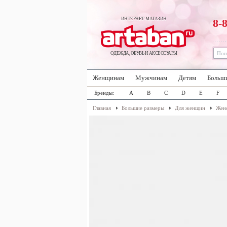
ИНТЕРНЕТ-МАГАЗИН
8-
ОДЕЖДА, ОБУВЬ И АКСЕССУАРЫ
Женщинам
Мужчинам
Детям
Больш
Бренды:
A
B
C
D
E
F
Главная
Большие размеры
Для женщин
Женс