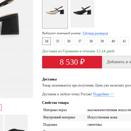
Выберите немецкий размер:
Таблица размеров
34
35
36
37
38
39
40
41
Доставка из Германии в течение 12-24 дней
8 530 ₽
Добавить в 
Доставка
Товар оплачивается при получении. Цена уже включает дос
Доставим в любую точку России!
Подробнее >>
Свойства товара
Материал верха
высококачественная искусств
Внутренний материал
Искусственная кожа
Подошва
синтетика