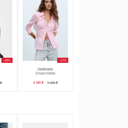
-48%
-15%
Stradivarius
Блузка-рубашка
 ₽
4 500 ₽
5 295 ₽