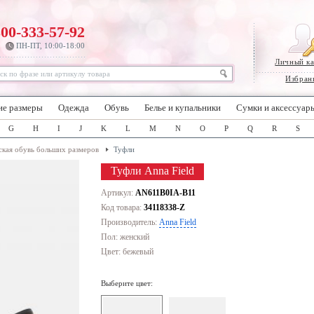
800-333-57-92
ПН-ПТ, 10:00-18:00
Личный к
Избран
ие размеры
Одежда
Обувь
Белье и купальники
Сумки и аксессуар
G
H
I
J
K
L
M
N
O
P
Q
R
S
кая обувь больших размеров
Туфли
Туфли Anna Field
Артикул:
AN611B0IA-B11
Код товара:
34118338-Z
Производитель:
Anna Field
Пол: женский
Цвет:
бежевый
Выберите цвет: