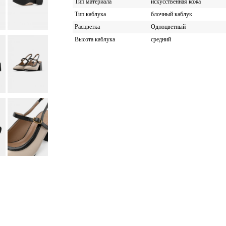
Тип материала
искусственная кожа
Тип каблука
блочный каблук
Расцветка
Одноцветный
Высота каблука
средний