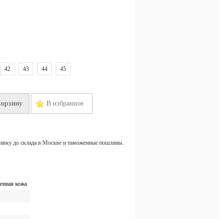
42
43
44
45
корзину
В избранное
тавку до склада в Москве и таможенные пошлины.
енная кожа