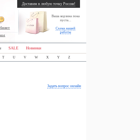
Доставим в любую точку России!
Ваша корзина пока
пуста...
абинет
Схема нашей
работы
ное
ы
SALE
Новинки
T
U
V
W
X
Y
Z
Задать вопрос онлайн