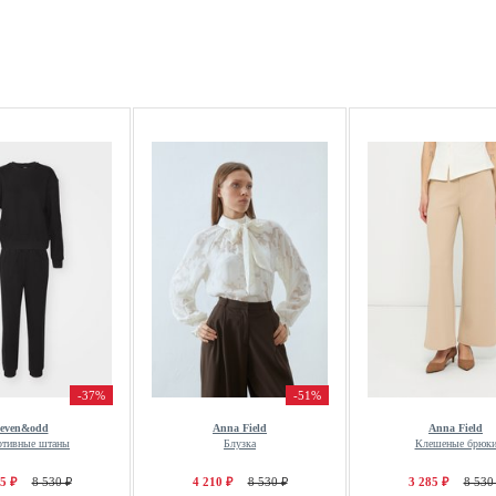
-37%
-51%
even&odd
Anna Field
Anna Field
ртивные штаны
Блузка
Клешеные брюк
5 ₽
8 530 ₽
4 210 ₽
8 530 ₽
3 285 ₽
8 530