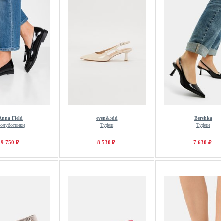
Anna Field
even&odd
Bershka
олуботинки
Туфли
Туфли
9 750 ₽
8 530 ₽
7 630 ₽