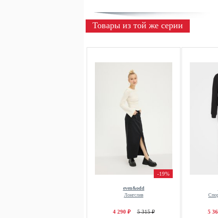
Товары из той же серии
-19%
even&odd
Лонгслив
Спо
4 290 ₽
5 315 ₽
5 36