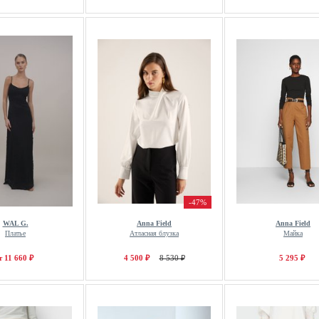
-47%
WAL G.
Anna Field
Anna Field
Платье
Атласная блузка
Майка
т 11 660 ₽
4 500 ₽
8 530 ₽
5 295 ₽