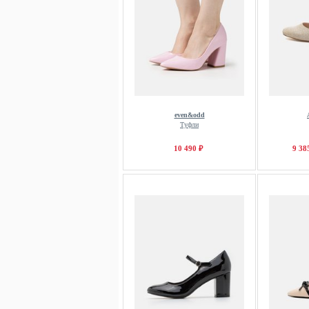
even&odd
Туфли
10 490 ₽
9 38