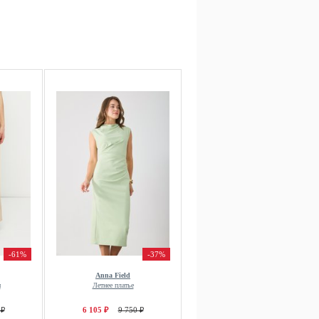
-61%
-37%
Anna Field
и
Летнее платье
 ₽
6 105 ₽
9 750 ₽