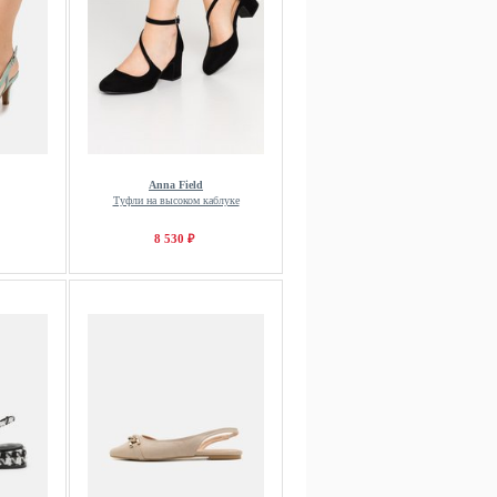
Anna Field
Туфли на высоком каблуке
8 530 ₽