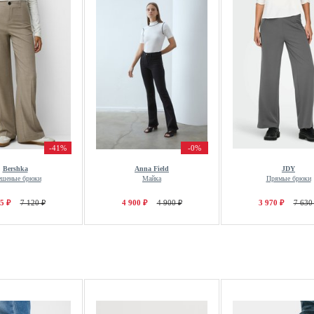
-41%
-0%
Bershka
Anna Field
JDY
ешеные брюки
Майка
Прямые брюки
5 ₽
7 120 ₽
4 900 ₽
4 900 ₽
3 970 ₽
7 630