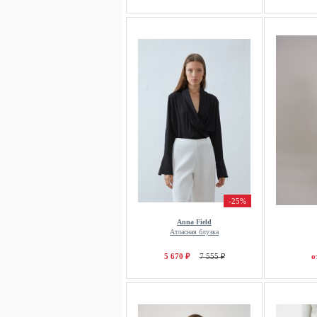
-25%
Anna Field
Атласная блузка
5 670 ₽
7 555 ₽
о