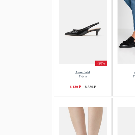
-28%
Anna Field
Туфли
П
6 130 ₽
8 530 ₽