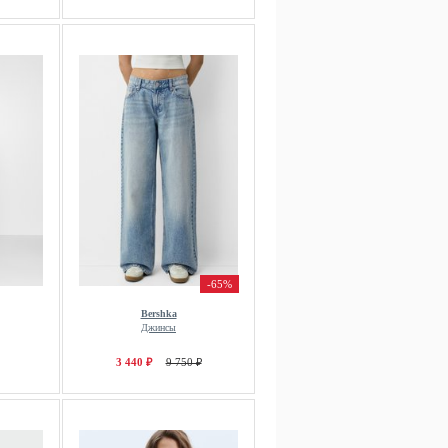
-65%
Bershka
Джинсы
3 440 ₽
9 750 ₽