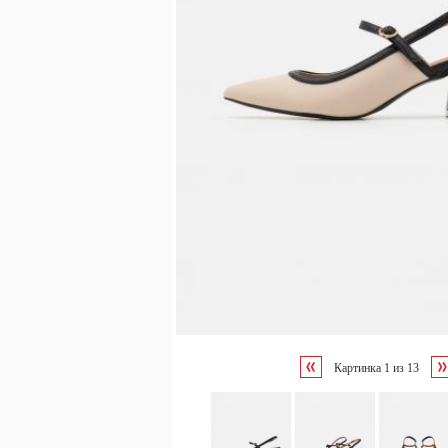
Картинка
1
из
13