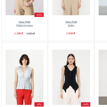
-43%
Anna Field
Anna Field
Майка-борцовка
Майка
2 290 ₽
4 025 ₽
5 030 ₽
-0%
-44%