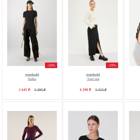
-50%
-19%
even&odd
even&odd
Майка
Лонгслив
2 645 ₽
5 295 ₽
4 290 ₽
5 315 ₽