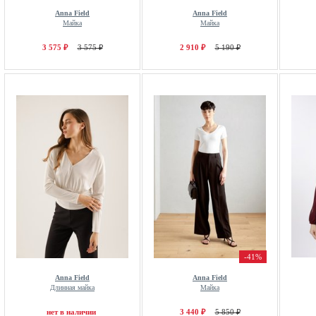
Anna Field
Anna Field
Майка
Майка
3 575 ₽
3 575 ₽
2 910 ₽
5 190 ₽
-41%
Anna Field
Anna Field
Длинная майка
Майка
нет в наличии
3 440 ₽
5 850 ₽