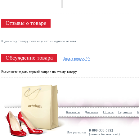
Отзывы о товаре
К данному товару пока ещё нет ни одного отзыва.
Обсуждение товара
Задать вопрос >>
Вы можете задать первый вопрос по этому товару.
Контакты
Доставка
Оплата
Гарантии
К
8-800-333-5792
Все регионы
(звонок бесплатный)