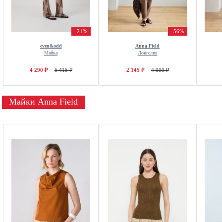
-21%
-56%
even&odd
Anna Field
Майка
Лонгслив
4 290 ₽
5 415 ₽
2 145 ₽
4 900 ₽
Майки Anna Field