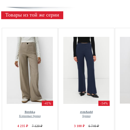
Товары из той же серии
-41%
-54%
Bershka
even&odd
Клешеные брюки
Брюки
4 235 ₽
7 120 ₽
3 100 ₽
6 740 ₽