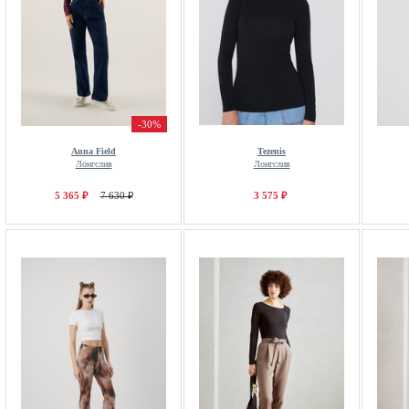
-30%
Anna Field
Tezenis
Лонгслив
Лонгслив
5 365 ₽
7 630 ₽
3 575 ₽