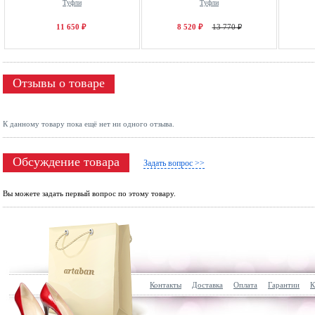
Туфли
Туфли
11 650 ₽
8 520 ₽
13 770 ₽
Отзывы о товаре
К данному товару пока ещё нет ни одного отзыва.
Обсуждение товара
Задать вопрос >>
Вы можете задать первый вопрос по этому товару.
Контакты
Доставка
Оплата
Гарантии
К