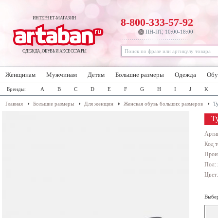
ИНТЕРНЕТ-МАГАЗИН
8-800-333-57-92
ПН-ПТ, 10:00-18:00
ОДЕЖДА, ОБУВЬ И АКСЕССУАРЫ
Женщинам
Мужчинам
Детям
Большие размеры
Одежда
Обу
Бренды:
A
B
C
D
E
F
G
H
I
J
K
Главная
Большие размеры
Для женщин
Женская обувь больших размеров
Т
Ту
Арти
Код т
Прои
Пол:
Цвет
Выбер