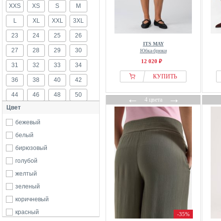
XXS
By Malene Birger
XS
S
M
Calliope
L
XL
XXL
3XL
Calvin Klein
23
24
25
26
Cecil
ITS MAY
27
28
29
30
Юбка-брюки
Cloud 5ive
12 020 ₽
31
32
33
34
Crās
КУПИТЬ
36
38
40
42
Cream
44
46
48
50
Dunlop
←
→
4 цвета
Цвет
EDITED
52
54
56
58
even&odd
бежевый
60
62
FatFace
белый
Free People
бирюзовый
Friends Like These
голубой
From Germany With Love
желтый
Gang
зеленый
GAP
коричневый
Garcia
красный
-35%