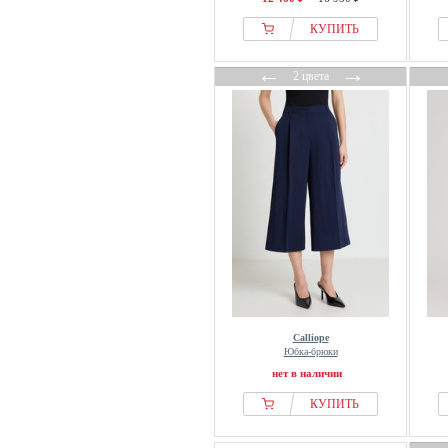
КУПИТЬ
←
→
2 цвета
Calliope
Юбка-брюки
нет в наличии
КУПИТЬ