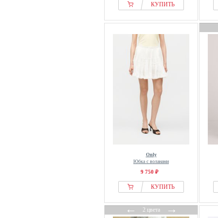
Ksenia Schnaider
КУПИТЬ
Lascana
Laurasøn
Levis®
LOAVIES
LolaLiza
Lucky in Love
Madnezz House
Mango
Massimo Dutti
Miracle of Denim
MM6 Maison Margiela
Mos Mosh
Only
Юбка с воланами
Motivi
9 750 ₽
MSCH COPENHAGEN
КУПИТЬ
Next
Nike
←
→
2 цвета
Noella