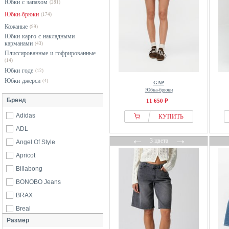
Юбки с запахом
(281)
Юбки-брюки
(174)
Кожаные
(99)
Юбки карго с накладными
карманами
(43)
Плиссированные и гофрированные
(14)
Юбки годе
(12)
Юбки джерси
(4)
GAP
Юбка-брюки
Бренд
11 650 ₽
Adidas
КУПИТЬ
ADL
←
→
3 цвета
Angel Of Style
Apricot
Billabong
BONOBO Jeans
BRAX
Breal
Размер
Bugatti