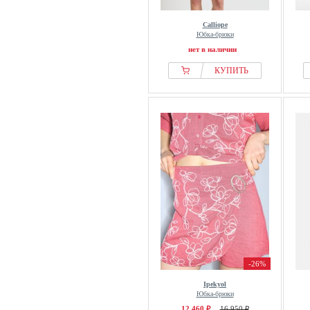
Calliope
Юбка-брюки
нет в наличии
КУПИТЬ
-26%
Ipekyol
Юбка-брюки
12 460 ₽
16 950 ₽