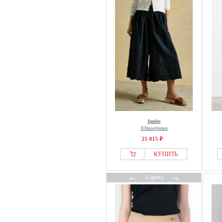
Object
Only
ONLY CARMAKOMA
OXXO
OYSHO
Pegador
Pepe Jeans
Pieces
Pull&Bear
Joules
Puma
Юбка-брюки
Rich & Royal
25 015 ₽
S.oliver
КУПИТЬ
Salsa Jeans
←
→
Scalpers
4 цвета
Stradivarius
Street One
Street One Studio