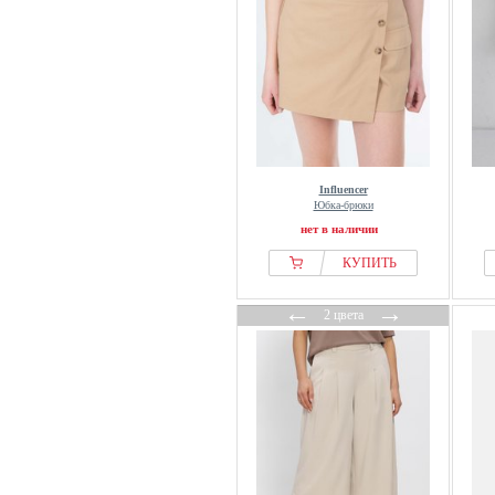
Studio Untold
TATUUM
Tezenis
Ulla Popken
Vero Moda
Vila
WEEKDAY
Influencer
Юбка-брюки
Yours Clothing
нет в наличии
Zizzi
КУПИТЬ
←
→
2 цвета