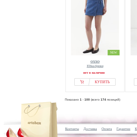
NEW
OXXO
Юбка-брюки
нет в наличии
КУПИТЬ
Показано
1
-
100
(всего
174
позиций)
Контакты
Доставка
Оплата
Гарантии
К