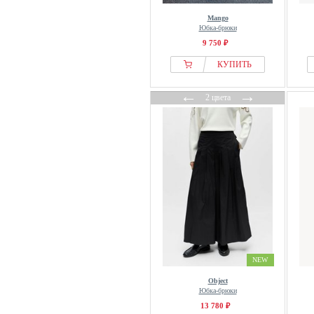
Mango
Юбка-брюки
9 750 ₽
КУПИТЬ
←
→
2 цвета
NEW
Object
Юбка-брюки
13 780 ₽