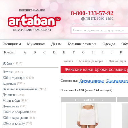
ИНТЕРНЕТ-МАГАЗИН
8-800-333-57-92
ПН-ПТ, 10:00-18:00
ОДЕЖДА, ОБУВЬ И АКСЕССУАРЫ
Женщинам
Мужчинам
Детям
Большие размеры
Одежда
Обу
Бренды:
A
B
C
D
E
F
G
H
I
J
K
Главная
Большие размеры
Для женщин
Юбки
(11919)
Женские юбки-брюки больших 
Летние
(11257)
Юбки трапеции
(3674)
Сортировка:
Сначала дешевые
Сначала дорог
Короткие
(2381)
Вязаные и трикотажные
(2125)
Показано
1
-
100
(всего
174
позиций)
Длинные
(1703)
←
→
2 цвета
Мини юбки
(1654)
Джинсовые
(760)
Юбки с оборками
(694)
Юбки карандаши
(665)
Юбки в клетку
(539)