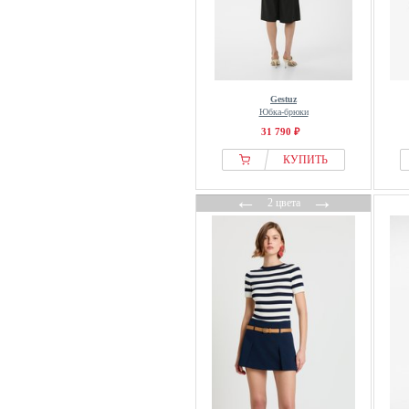
Gestuz
Юбка-брюки
31 790 ₽
КУПИТЬ
←
→
2 цвета