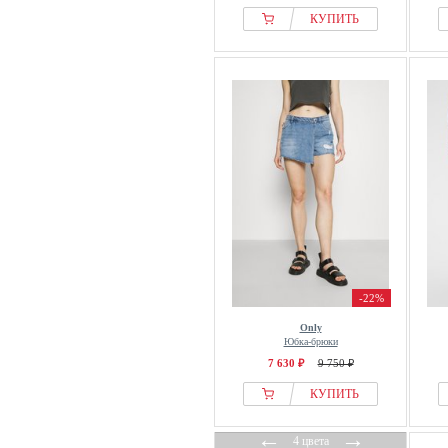
КУПИТЬ
-22%
Only
Юбка-брюки
7 630 ₽
9 750 ₽
КУПИТЬ
←
→
4 цвета