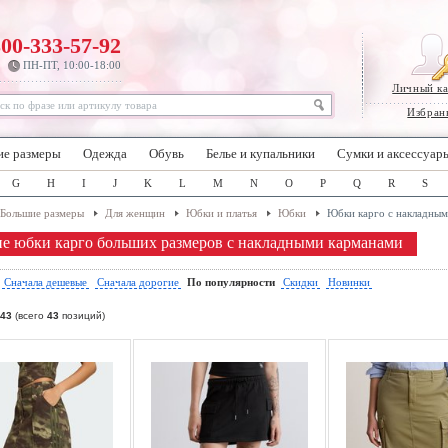
800-333-57-92
ПН-ПТ, 10:00-18:00
Личный к
Избран
ие размеры
Одежда
Обувь
Белье и купальники
Сумки и аксессуар
G
H
I
J
K
L
M
N
O
P
Q
R
S
Большие размеры
Для женщин
Юбки и платья
Юбки
Юбки карго с накладны
е юбки карго больших размеров с накладными карманами
:
Сначала дешевые
Сначала дорогие
По популярности
Скидки
Новинки
43
(всего
43
позиций)