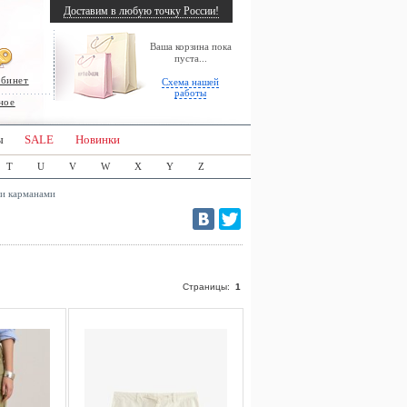
Доставим в любую точку России!
Ваша корзина пока
пуста...
абинет
Схема нашей
работы
ное
ы
SALE
Новинки
T
U
V
W
X
Y
Z
ми карманами
Страницы:
1