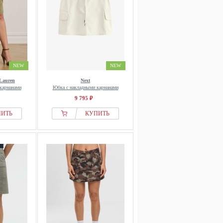
NEW
NEW
Lauren
Next
карманами
Юбка с накладными карманами
9 795 ₽
ПИТЬ
КУПИТЬ