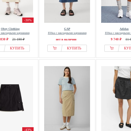
-30%
Obey Clothing
GAP
Adidas
 накладными карманами
Юбка с накладными карманами
Юбка с накладными 
 830 ₽
21 190 ₽
нет в наличии
9 740 ₽
11 
КУПИТЬ
КУПИТЬ
КУ
-43%