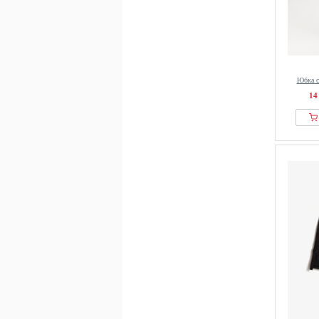
Юбка с
14