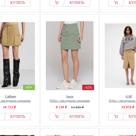
КУПИТЬ
КУПИТЬ
КУ
NEW
-42%
Calliope
Soccx
GAP
 накладными карманами
Юбка с накладными карманами
Юбка с накладными 
10 725 ₽
8 530 ₽
14 830 ₽
19 070 ₽
КУПИТЬ
КУПИТЬ
КУ