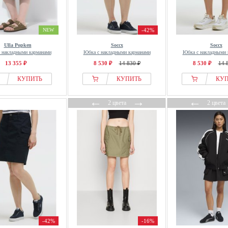
NEW
-42%
Ulla Popken
Soccx
Soccx
 накладными карманами
Юбка с накладными карманами
Юбка с накладными 
13 355 ₽
8 530 ₽
14 830 ₽
8 530 ₽
14 
КУПИТЬ
КУПИТЬ
КУ
←
→
←
2 цвета
2 цвета
-42%
-16%