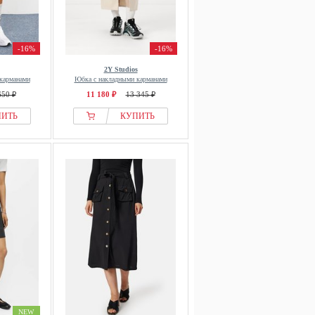
-16%
-16%
2Y Studios
карманами
Юбка с накладными карманами
650 ₽
11 180 ₽
13 345 ₽
ПИТЬ
КУПИТЬ
NEW