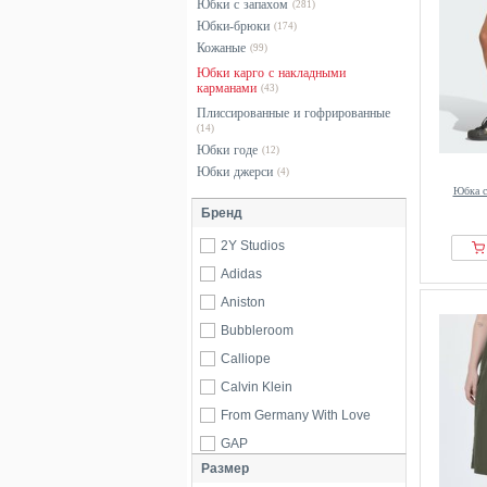
Юбки с запахом
(281)
Юбки-брюки
(174)
Кожаные
(99)
Юбки карго с накладными
карманами
(43)
Плиссированные и гофрированные
(14)
Юбки годе
(12)
Юбки джерси
(4)
Юбка с
Бренд
2Y Studios
Adidas
Aniston
Bubbleroom
Calliope
Calvin Klein
From Germany With Love
GAP
Размер
Gerry Weber