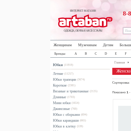
ИНТЕРНЕТ-МАГАЗИН
8-
ОДЕЖДА, ОБУВЬ И АКСЕССУАРЫ
Женщинам
Мужчинам
Детям
Больш
Бренды:
A
B
C
D
E
F
Главная
Юбки
(11919)
Женски
Летние
(11257)
Юбки трапеции
(3674)
Сортировка
Короткие
(2381)
Вязаные и трикотажные
(2125)
Показано
1
-
Длинные
(1703)
Мини юбки
(1654)
Джинсовые
(760)
Юбки с оборками
(694)
Юбки карандаши
(665)
Юбки в клетку
(539)