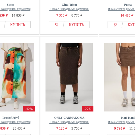
Soccx
Gina Tricot
Puma
 накладными карманами
Юбка с накладными карманами
Юбка с накладными 
530 ₽
14 830 ₽
7 350 ₽
8 775 ₽
10 480 ₽
КУПИТЬ
КУПИТЬ
КУ
-42%
-27%
Touché Privé
ONLY CARMAKOMA
Karl Kani
 накладными карманами
Юбка с накладными карманами
Юбка с накладными 
 830 ₽
25 430 ₽
7 120 ₽
9 750 ₽
9 790 ₽
11 