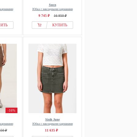
Soccx
карманами
Юбка с накладными карманами
9 745 ₽
16 950 ₽
ПИТЬ
КУПИТЬ
-16%
Sixth June
карманами
Юбка с накладными карманами
650 ₽
11 635 ₽