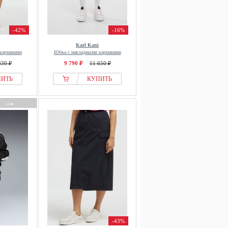
-42%
-16%
Karl Kani
карманами
Юбка с накладными карманами
830 ₽
9 790 ₽
11 650 ₽
ПИТЬ
КУПИТЬ
→
-43%