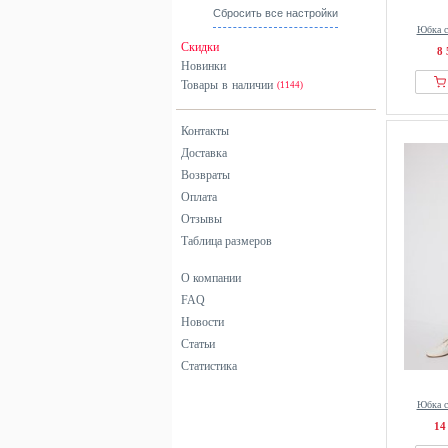
Touché Privé
Сбросить все настройки
Юбка с
Ulla Popken
Скидки
8 
Vans
Новинки
Vila
Товары в наличии
(1144)
Yours Clothing
Контакты
Доставка
Возвраты
Оплата
Отзывы
Таблица размеров
О компании
FAQ
Новости
Статьи
Статистика
Юбка с
14