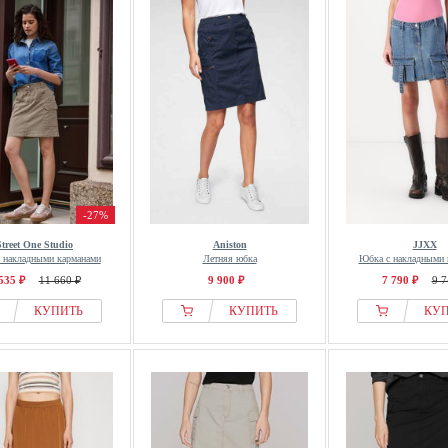
-27%
Street One Studio
Aniston
JJXX
 накладными карманами
Летняя юбка
Юбка с накладными 
535 ₽
11 660 ₽
9 900 ₽
7 790 ₽
9 7
КУПИТЬ
КУПИТЬ
КУ