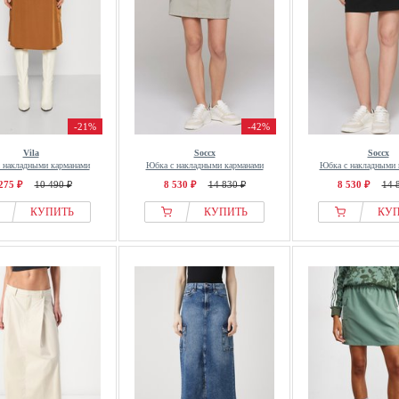
-21%
-42%
Vila
Soccx
Soccx
 накладными карманами
Юбка с накладными карманами
Юбка с накладными 
275 ₽
10 490 ₽
8 530 ₽
14 830 ₽
8 530 ₽
14 
КУПИТЬ
КУПИТЬ
КУ