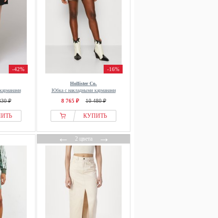
-42%
-16%
Hollister Co.
карманами
Юбка с накладными карманами
830 ₽
8 765 ₽
10 480 ₽
ПИТЬ
КУПИТЬ
←
→
2 цвета