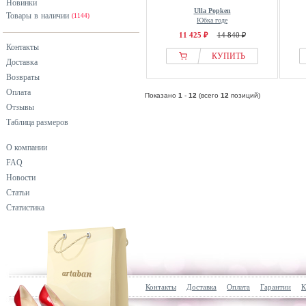
Новинки
Ulla Popken
Товары в наличии
(1144)
Юбка годе
11 425 ₽
14 840 ₽
Контакты
КУПИТЬ
Доставка
Возвраты
Оплата
Показано
1
-
12
(всего
12
позиций)
Отзывы
Таблица размеров
О компании
FAQ
Новости
Статьи
Статистика
Контакты
Доставка
Оплата
Гарантии
К