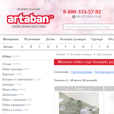
ИНТЕРНЕТ-МАГАЗИН
8-800-333-57-92
ПН-ПТ, 10:00-18:00
ОДЕЖДА, ОБУВЬ И АКСЕССУАРЫ
Женщинам
Мужчинам
Детям
Большие размеры
Одежда
Обу
Бренды:
A
B
C
D
E
F
G
H
I
J
K
Главная
Большие размеры
Для женщин
Юбки
(11919)
Женские юбки годе больших ра
Летние
(11257)
Юбки трапеции
(3674)
Сортировка:
Сначала дешевые
Сначала дорог
Короткие
(2381)
Вязаные и трикотажные
(2125)
Показано
1
-
12
(всего
12
позиций)
Длинные
(1703)
←
→
2 цвета
Мини юбки
(1654)
Джинсовые
(760)
Юбки с оборками
(694)
Юбки карандаши
(665)
Юбки в клетку
(539)