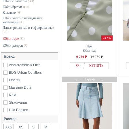
Юбки с запахом
(281)
Юбки-брюки
(174)
Кожаные
(99)
Юбки карго с накладными
карманами
(43)
Плиссированные и гофрированные
(14)
-42%
Юбки годе
(12)
Юбки джерси
(4)
Next
Юбка годе
Бренд
9 750 ₽
16 750 ₽
Abercrombie & Fitch
КУПИТЬ
BDG Urban Outfitters
←
→
2 цвета
Levis®
Massimo Dutti
Next
Stradivarius
Ulla Popken
Размер
XXS
XS
S
M