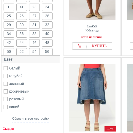
L
XL
23
24
25
26
27
28
29
30
31
32
Levi's®
Юбка годе
34
36
38
40
нет в наличии
42
44
46
48
КУПИТЬ
50
52
54
56
Цвет
58
60
62
белый
голубой
зеленый
коричневый
розовый
синий
Сбросить все настройки
Скидки
-23%