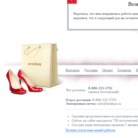
Воз
Надеемся, что вам понравилась работа наш
надеемся, что в следующий раз вы останет
Контакты
Доставка
Оплата
Гарантии
К
8-800-333-5792
Все регионы
(звонок бесплатный)
Отдел доставки:
8-800-333-5793
Электронная почта:
info@artaban.ru
Средняя продолжительность разговоров наш
Сейчас на сайте находится 736 посетителей
Сегодня наши менеджеры приняли 5 звонков
Полная статистика нашей работы