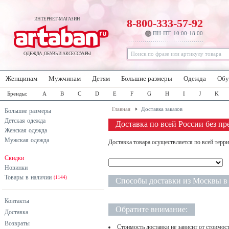
ИНТЕРНЕТ-МАГАЗИН
8-800-333-57-92
ПН-ПТ, 10:00-18:00
ОДЕЖДА, ОБУВЬ И АКСЕССУАРЫ
Женщинам
Мужчинам
Детям
Большие размеры
Одежда
Обу
Бренды:
A
B
C
D
E
F
G
H
I
J
K
Главная
Доставка заказов
Большие размеры
Детская одежда
Доставка по всей России без п
Женская одежда
Мужская одежда
Доставка товара осуществляется по всей терр
Скидки
*
Новинки
Товары в наличии
(1144)
Способы доставки из Москвы в 
Контакты
Обратите внимание:
Доставка
Возвраты
Стоимость доставки не зависит от стоимост