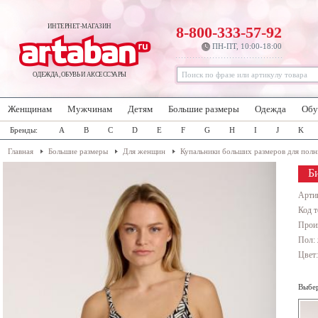
ИНТЕРНЕТ-МАГАЗИН
8-800-333-57-92
ПН-ПТ, 10:00-18:00
ОДЕЖДА, ОБУВЬ И АКСЕССУАРЫ
Женщинам
Мужчинам
Детям
Большие размеры
Одежда
Обу
Бренды:
A
B
C
D
E
F
G
H
I
J
K
Главная
Большие размеры
Для женщин
Купальники больших размеров для пол
Б
Арти
Код т
Прои
Пол:
Цвет
Выбер