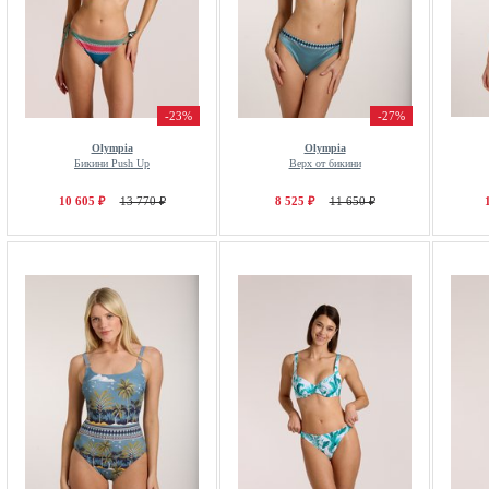
-23%
-27%
Olympia
Olympia
Бикини Push Up
Верх от бикини
10 605 ₽
13 770 ₽
8 525 ₽
11 650 ₽