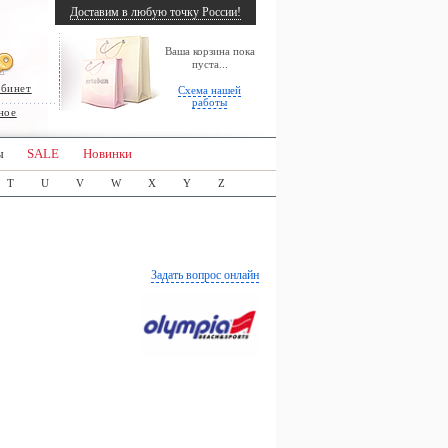
Доставим в любую точку России!
Ваша корзина пока
пуста...
абинет
Схема нашей
работы
ное
ы
SALE
Новинки
T
U
V
W
X
Y
Z
Задать вопрос онлайн