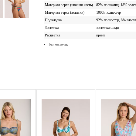
Материал верха (нижняя часть)
82% полиамид, 18% эласт
Материал верха (вставки)
100% полиэстер
Подкладка
92% полиэстер, 8% эласт
Застежка
застежка сзади
Расцветка
принт
без косточек