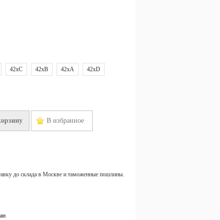
42xC
42xB
42xA
42xD
корзину
В избранное
тавку до склада в Москве и таможенные пошлины.
ан