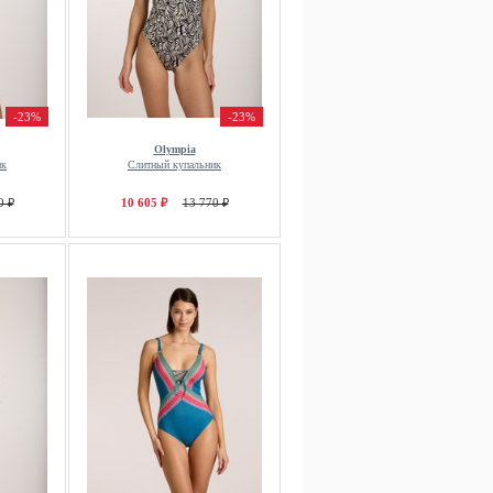
-23%
-23%
Olympia
ик
Слитный купальник
0 ₽
10 605 ₽
13 770 ₽