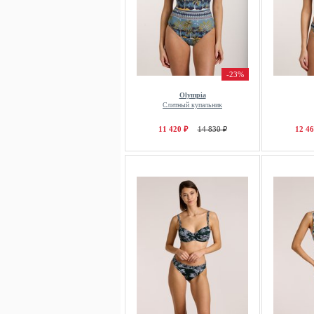
-23%
Olympia
Слитный купальник
11 420 ₽
14 830 ₽
12 46