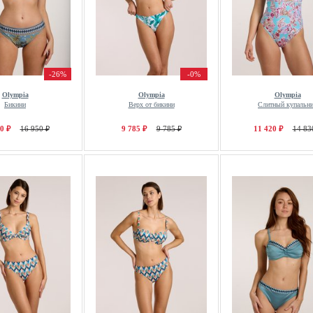
-26%
-0%
Olympia
Olympia
Olympia
Бикини
Верх от бикини
Слитный купальн
0 ₽
16 950 ₽
9 785 ₽
9 785 ₽
11 420 ₽
14 83