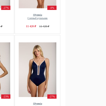
-27%
-0%
Olympia
Слитный купальник
 ₽
11 420 ₽
11 420 ₽
-23%
-27%
Olympia