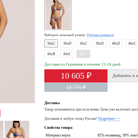
Выберите немецкий размер:
Таблица размеров
34xC
36xD
36xC
38xD
40xD
40xC
44xB
44xC
38xC
Доставка из Германии в течение 12-24 дней
10 605 ₽
Добавить в 
13 770 ₽
Доставка
Товар оплачивается при получении. Цена уже включает дос
Доставим в любую точку России!
Подробнее >>
Свойства товара
Материал верха
82% полиамид, 18% эласт