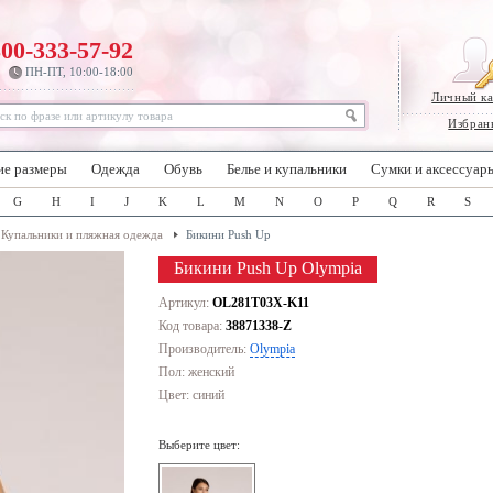
800-333-57-92
ПН-ПТ, 10:00-18:00
Личный к
Избран
ие размеры
Одежда
Обувь
Белье и купальники
Сумки и аксессуар
G
H
I
J
K
L
M
N
O
P
Q
R
S
Купальники и пляжная одежда
Бикини Push Up
Бикини Push Up Olympia
Артикул:
OL281T03X-K11
Код товара:
38871338-Z
Производитель:
Olympia
Пол: женский
Цвет:
синий
Выберите цвет: