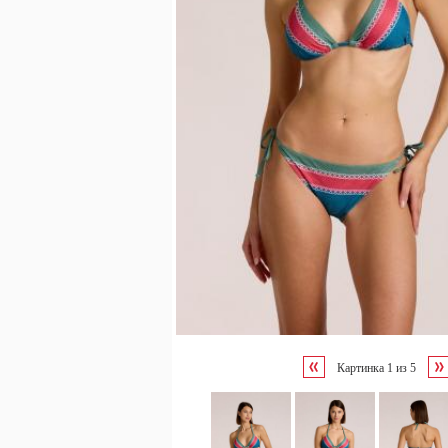
Картинка
1
из
5