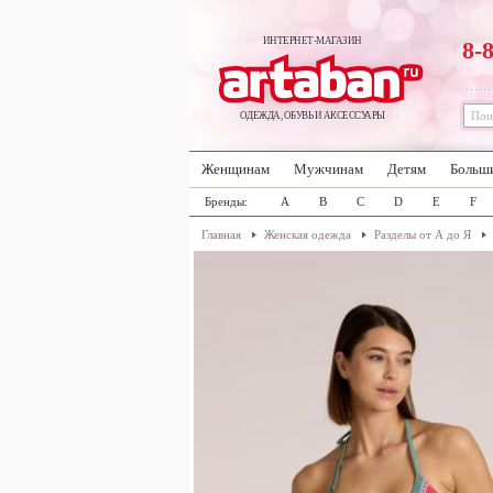
ИНТЕРНЕТ-МАГАЗИН
8-
ОДЕЖДА, ОБУВЬ И АКСЕССУАРЫ
Женщинам
Мужчинам
Детям
Больш
Бренды:
A
B
C
D
E
F
Главная
Женская одежда
Разделы от А до Я