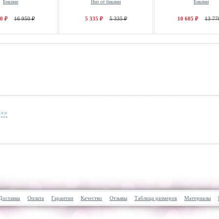
Бикини
Низ от бикини
Бикини
0 ₽
16 950 ₽
5 335 ₽
5 335 ₽
10 605 ₽
13 77
 >>
Доставка
Оплата
Гарантии
Качество
Отзывы
Таблица размеров
Материалы