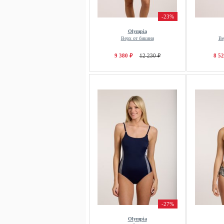
-23%
Olympia
Верх от бикини
Ве
9 380 ₽
12 230 ₽
8 52
-27%
Olympia