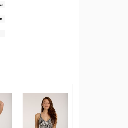
ан
ан