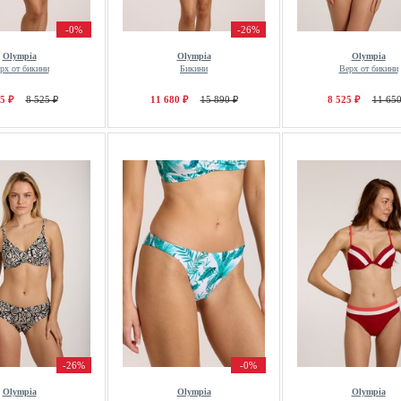
-0%
-26%
Olympia
Olympia
Olympia
рх от бикини
Бикини
Верх от бикини
5 ₽
8 525 ₽
11 680 ₽
15 890 ₽
8 525 ₽
11 650
-26%
-0%
Olympia
Olympia
Olympia