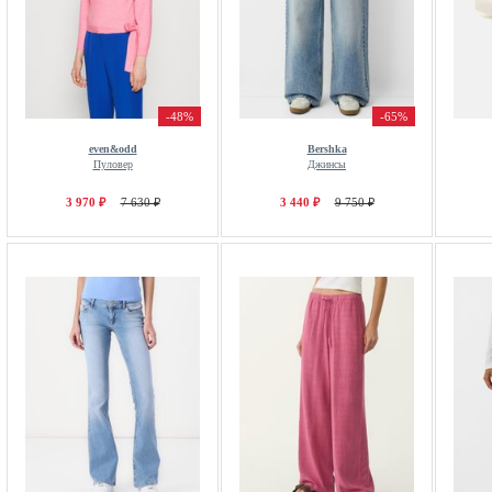
-48%
-65%
even&odd
Bershka
Пуловер
Джинсы
3 970 ₽
7 630 ₽
3 440 ₽
9 750 ₽