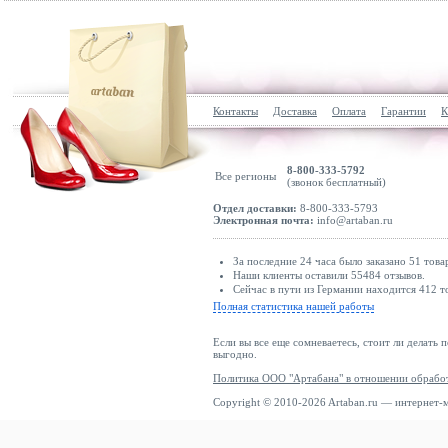
Контакты
Доставка
Оплата
Гарантии
К
8-800-333-5792
Все регионы
(звонок бесплатный)
Отдел доставки:
8-800-333-5793
Электронная почта:
info@artaban.ru
За последние 24 часа было заказано 51 това
Наши клиенты оставили 55484 отзывов.
Сейчас в пути из Германии находится 412 т
Полная статистика нашей работы
Если вы все еще сомневаетесь, стоит ли делать 
выгодно.
Политика ООО "Артабана" в отношении обрабо
Copyright © 2010-2026 Artaban.ru — интернет-