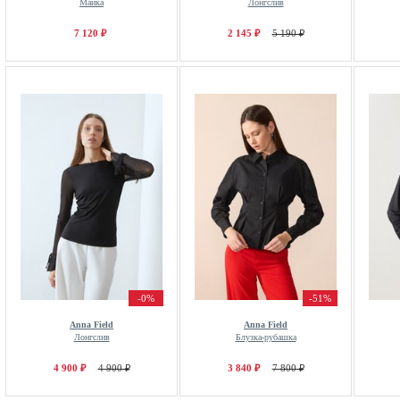
Майка
Лонгслив
7 120 ₽
2 145 ₽
5 190 ₽
-0%
-51%
Anna Field
Anna Field
Лонгслив
Блузка-рубашка
4 900 ₽
4 900 ₽
3 840 ₽
7 800 ₽