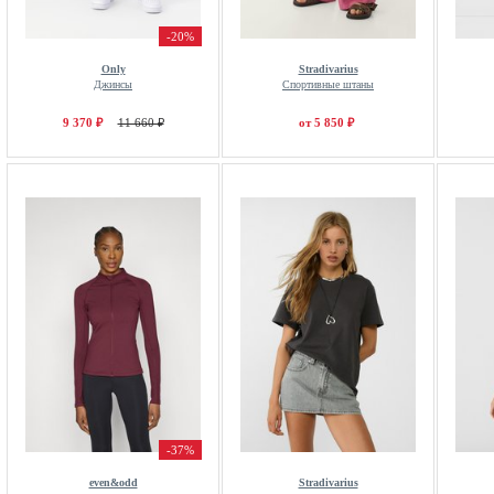
-20%
Only
Stradivarius
Джинсы
Спортивные штаны
9 370 ₽
11 660 ₽
от 5 850 ₽
-37%
even&odd
Stradivarius