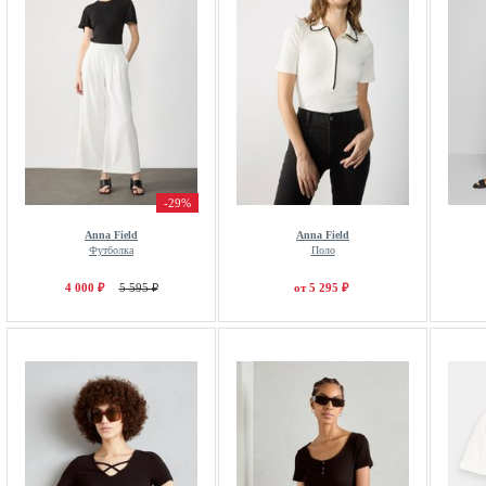
-29%
Anna Field
Anna Field
Футболка
Поло
4 000 ₽
5 595 ₽
от 5 295 ₽