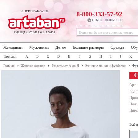
ИНТЕРНЕТ-МАГАЗИН
8-800-333-57-92
ПН-ПТ, 10:00-18:00
ОДЕЖДА, ОБУВЬ И АКСЕССУАРЫ
Женщинам
Мужчинам
Детям
Большие размеры
Одежда
Обу
Бренды:
A
B
C
D
E
F
G
H
I
J
K
Главная
Женская одежда
Разделы от А до Я
Женские майки и футболки
Фут
Ф
Арти
Код т
Прои
Пол:
Цвет
Выбер