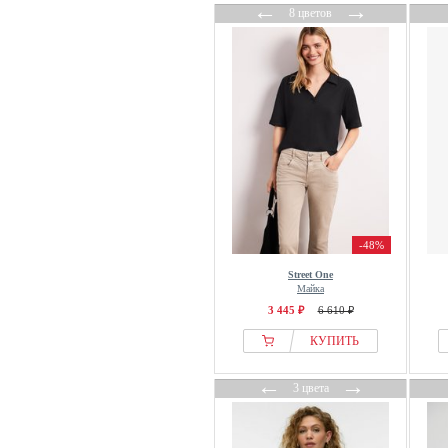
OVS
←
→
8 цветов
OXXO
OYSHO
Pain de Sucre
Part Two
PATRIZIA PEPE
PAUL & JOE
Paul Smith
Pegador
Pepe Jeans
-48%
PEPPERCORN
Street One
Persona by Marina Rinaldi
Майка
3 445 ₽
6 610 ₽
Petit Bateau
Pieces
КУПИТЬ
PIOMBO
←
→
3 цвета
Pip Studio
Polo Club
Pont Neuf