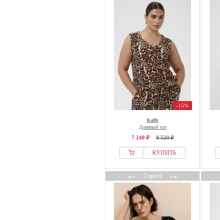
Buffalo
BY IC
By Malene Birger
C&City
Cache Cache
Cache Coeur
Calida
Calliope
-15%
Calvin Klein
Kaffe
Camel Active
Длинный топ
Camomilla Italia
7 240 ₽
8 520 ₽
Cardio Bunny
КУПИТЬ
Caroll
←
→
Cartoon
2 цвета
Casual Looks
CCDK
Cecil