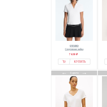
Maliparmi
Mama.licious
Mango
Marc Aurel
Marc Cain
Marc OPolo
Marc OPolo DENIM
Marie Lund
OYSHO
Спортивная майка
Marie Méro
7 630 ₽
Masai
КУПИТЬ
Massimo Dutti
Max Mara
←
→
4 цвета
MAX&Co.
MBYM
MELA
Mexx
Miamoda
Milano Italy