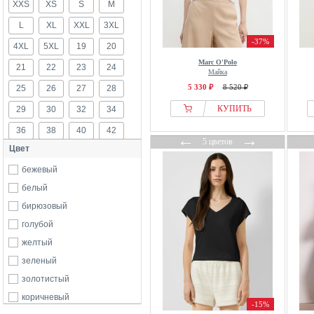
XXS
Adrianna Papell
XS
S
M
AERON
L
XL
XXL
3XL
Aigle
-37%
4XL
5XL
19
20
aim’n®
Marc O'Polo
21
22
23
24
Майка
AJC
5 330 ₽
8 520 ₽
25
26
27
28
Alife And Kickin
КУПИТЬ
29
30
32
34
AllSaints
36
38
40
42
America Today
←
→
5 цветов
Цвет
American Vintage
44
46
48
50
Ana Alcazar
бежевый
52
54
56
58
Angel Of Style
белый
60
б/р
Aniston
бирюзовый
Anna Field
голубой
Another Cotton Lab
желтый
Antoine et Lili
зеленый
Apart
золотистый
Apricot
коричневый
-15%