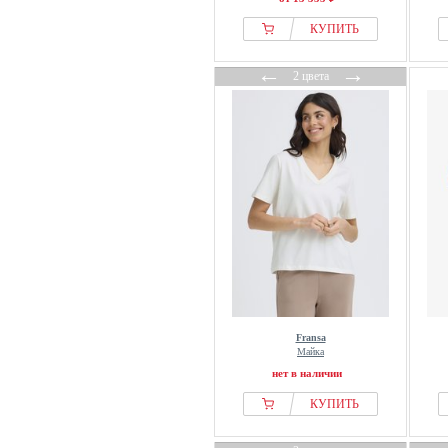
LA MANIA
КУПИТЬ
Lacoste
Lady
←
→
2 цвета
Lanius
Lascana
Laura Ashley
Laurasøn
Lee
LeGer by Lena Gercke
LELA
Levis®
Levis® Plus
Liberté Essentiel
Fransa
LIPSY
Майка
нет в наличии
Liu Jo
LOAVIES
КУПИТЬ
LOLA CASADEMUNT