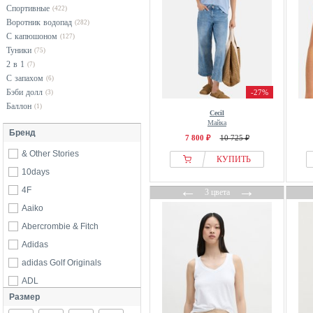
Спортивные
(422)
Воротник водопад
(282)
С капюшоном
(127)
Туники
(75)
2 в 1
(7)
С запахом
(6)
Бэби долл
-27%
(3)
Баллон
(1)
Cecil
Майка
Бренд
7 800 ₽
10 725 ₽
& Other Stories
КУПИТЬ
10days
←
→
4F
3 цвета
Aaiko
Abercrombie & Fitch
Adidas
adidas Golf Originals
ADL
Размер
Adolfo Dominguez