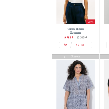
minus
Missoni
MM by MaxMara
-27%
modström
Tommy Hilfiger
Monari
Водолазка
More and more
9 785 ₽
13 345 ₽
MORGAN
КУПИТЬ
Mos Mosh
←
→
Moschino
3 цвета
moshi moshi mind
Motivi
Moves
Moxx Paris
MSCH COPENHAGEN
Multiply Apparel
Mustang
My Essential Wardrobe