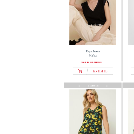
Cellbes of Sweden
Champion
CHINTI & PARKER
Cipo & Baxx
Classic Basics
Claudie Pierlot
Closed
Pepe Jeans
Майка
Cloud 5ive
нет в наличии
Cocouture
КУПИТЬ
Codello
Colmar Originals
←
→
2 цвета
colourful rebel
COMMA
Copenhagen Studios
Cortefiel
Coster Copenhagen
Cream