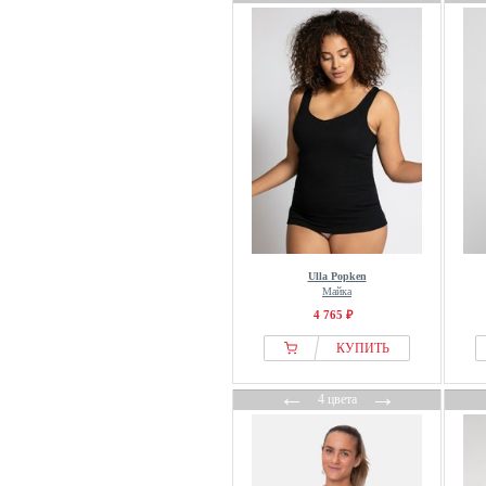
Freddy
Free People
Friends Like These
FRNCH
From Germany With Love
G-star Raw
GAI+LISVA
GANT
GAP
Garcia
Ulla Popken
Gerry Weber
Майка
4 765 ₽
Gestuz
КУПИТЬ
Gina Tricot
Glamorous
←
→
4 цвета
GOBI Cashmere
GOLDNER
Good American