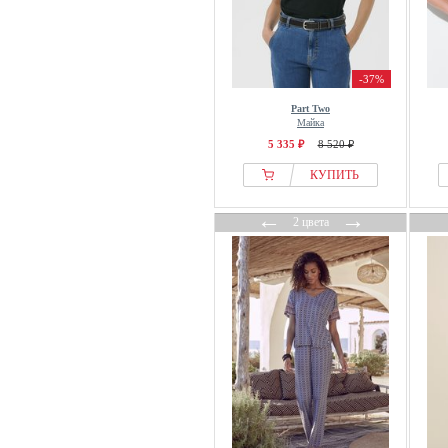
Inspirationen
INTIMISSIMI
Inwear
-37%
Ipekyol
Part Two
Майка
IRO
5 335 ₽
8 520 ₽
ITS MAY
КУПИТЬ
Ivko
Ivy Copenhagen
←
→
2 цвета
IVY OAK
IZIA
J.LINDEBERG Sports
Jack Wolfskin
Jaded London
JDY
Jette
Jimmy Key
JJXX