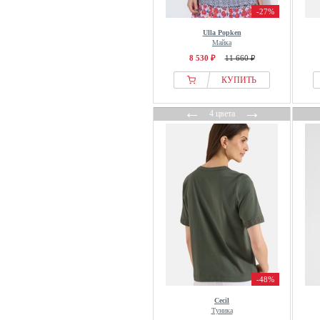
MYMO
-27%
NA-KD
Ulla Popken
Майка
Nanushka
8 530 ₽
11 660 ₽
NAULOVER
КУПИТЬ
Navigazione
New Look
←
→
4 цвета
Next
Nice Things
Nike
Nike ACG
Nike Golf
Noella
Noisy May
Noppies
Norma Kamali
-48%
North Sails
Cecil
NÜ Denmark
Туника