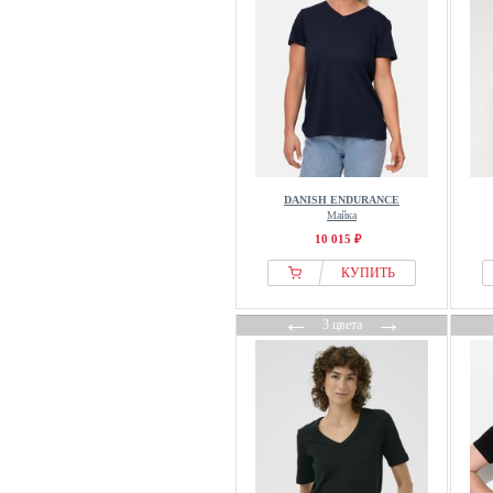
Grace
Guess
H.I.S
Harmont & Blaine
HECHTER PARIS
Heine
Helmstedt
DANISH ENDURANCE
Hessnatur
Майка
HIGH
10 015 ₽
Hofmann Copenhagen
КУПИТЬ
Holebrook
←
→
Hollister Co.
3 цвета
Hummel
HYPEDROP
Icebreaker
Icepeak
Ichi
Influencer