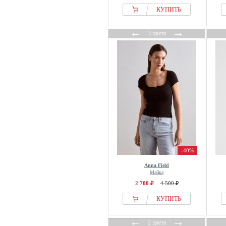
Eterna
КУПИТЬ
Evans
←
→
3 цвета
even&odd
Fabienne Chapot
faina
Falconeri
Falke
FatFace
Felix Hardy
Fila
Fiorella Rubino
-40%
Forever New
FP Movement
Anna Field
Майка
Franco Callegari
2 700 ₽
4 500 ₽
Fransa
КУПИТЬ
Frapp
Fred Perry
←
→
2 цвета