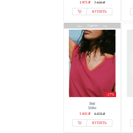
NÜMPH
3 975 ₽
7 630 ₽
Obey Clothing
КУПИТЬ
Object
←
→
OCEANSAPART
3 цвета
OFF-WHITE
OH APRIL
OLSEN
Oltre
OMBRE
On Vacation
ONeill
Only
-27%
ONLY CARMAKOMA
Opal Studio
Next
Майка
OPUS
5 035 ₽
6 870 ₽
OSIA
КУПИТЬ
OUI