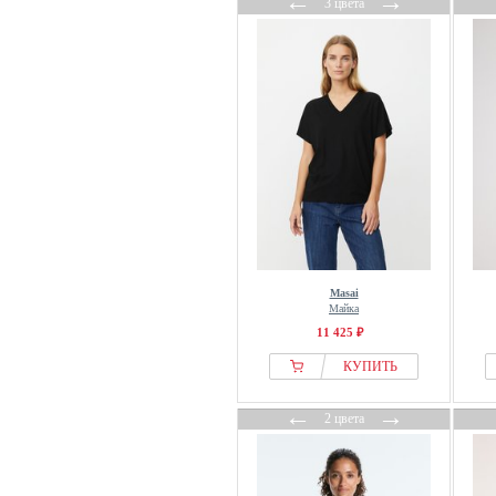
←
→
3 цвета
LolaLiza
Long Tall Sally
Lonsdale
Love & Roses
Love Copenhagen
Lucky in Love
Luhta
Luisa Cerano
Luisa Spagnoli
Luisa Viola
lululemon
Masai
Майка
M&Co
11 425 ₽
Madeleine
КУПИТЬ
Mads Nørgaard
MAERZ Muenchen
←
→
2 цвета
Maison 123
Malina