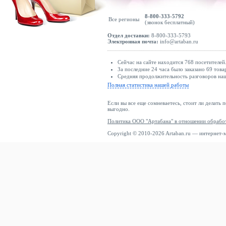
Rip Curl
8-800-333-5792
Все регионы
Rodebjer
(звонок бесплатный)
RODIER
Отдел доставки:
8-800-333-5793
Электронная почта:
info@artaban.ru
Rosemunde
Rouge Edit
Сейчас на сайте находится 768 посетителей
За последние 24 часа было заказано 69 това
Roxy
Средняя продолжительность разговоров наш
Полная статистика нашей работы
Rukka
S.oliver
Если вы все еще сомневаетесь, стоит ли делать 
выгодно.
Saint Tropez
Политика ООО "Артабана" в отношении обрабо
Salsa Jeans
Copyright © 2010-2026 Artaban.ru — интернет-
Samoon
Samsøe Samsøe
sandro
Scalpers
Schott
Scotch & Soda
Seamless Basic