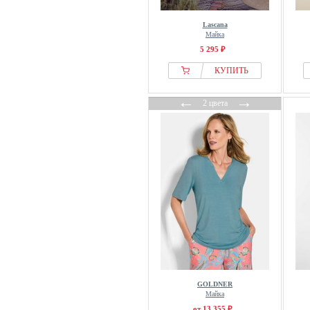
JoJo Maman Bébé
Lascana
Jordan
Майка
Joules
5 295 ₽
Juicy Couture
КУПИТЬ
Just Cavalli
←
→
K-WAY
2 цвета
Kaffe
Kangaroos
Kappahl
Karen By Simonsen
Karl Kani
Karl Lagerfeld
Key Largo
King Louie
KOROSHI
Koton
GOLDNER
Майка
Kuubler
от 13 355 ₽