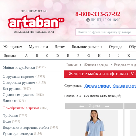
ИНТЕРНЕТ-МАГАЗИН
8-800-333-57-92
ПН-ПТ, 10:00-18:00
ОДЕЖДА, ОБУВЬ И АКСЕССУАРЫ
Женщинам
Мужчинам
Детям
Большие размеры
Одежда
Обу
Бренды:
A
B
C
D
E
F
G
H
I
J
K
Главная
Женская одежда
Разделы от А 
Майки и футболки
(34557)
Женские майки и кофточки с V
С круглым вырезом
(15985)
С коротким рукавом
(14175)
Сортировка:
Сначала дешевые
Сначала дорог
Без рукавов
(6627)
С длинным рукавом
(4613)
Показано
1
-
100
(всего
4156
позиций)
Длинные
(4276)
←
→
2 цвета
С v-образным вырезом
(4156)
Футболки
(1783)
Поло
(1653)
Водолазки и воротник стойка
(1458)
Рукав три четверти
(1196)