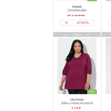
ECOALF
Hummel
Спортивная майка
Ed Hardy
нет в наличии
EDITED
КУПИТЬ
Elara
Elbsand
←
→
2 цвета
Element
Elena Miro
Elias Rumelis
ELISABETTA FRANCHI
ellesse
Ellos Collection
Ellos Plus collection
Emporio Armani
Endless
NEW
Envii
Ulla Popken
ESOTIQ
Майка с рукавом три четверти
9 750 ₽
Esprit