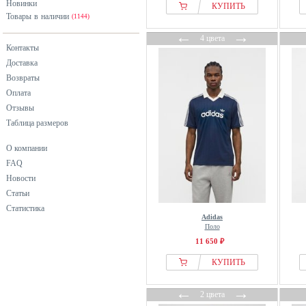
Новинки
КУПИТЬ
Betty Barclay
Товары в наличии
(1144)
BIDI BADU
←
→
4 цвета
Контакты
Bimba Y Lola
Доставка
BIZUU
Возвраты
Blue Seven
Оплата
blue shadow
Отзывы
Bobo Choses
Таблица размеров
Bogner
О компании
BonA Parte
FAQ
BONOBO Jeans
Новости
BOSS
Статьи
Статистика
BRAX
Adidas
Breal
Поло
11 650 ₽
Brooks Brothers
brookshire
КУПИТЬ
Brownie
←
→
2 цвета
Bubbleroom